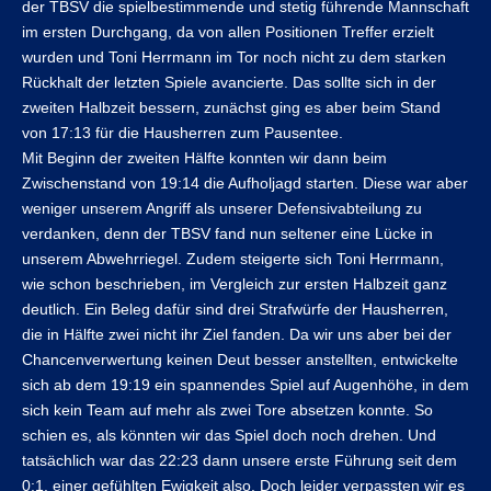
der TBSV die spielbestimmende und stetig führende Mannschaft
im ersten Durchgang, da von allen Positionen Treffer erzielt
wurden und Toni Herrmann im Tor noch nicht zu dem starken
Rückhalt der letzten Spiele avancierte. Das sollte sich in der
zweiten Halbzeit bessern, zunächst ging es aber beim Stand
von 17:13 für die Hausherren zum Pausentee.
Mit Beginn der zweiten Hälfte konnten wir dann beim
Zwischenstand von 19:14 die Aufholjagd starten. Diese war aber
weniger unserem Angriff als unserer Defensivabteilung zu
verdanken, denn der TBSV fand nun seltener eine Lücke in
unserem Abwehrriegel. Zudem steigerte sich Toni Herrmann,
wie schon beschrieben, im Vergleich zur ersten Halbzeit ganz
deutlich. Ein Beleg dafür sind drei Strafwürfe der Hausherren,
die in Hälfte zwei nicht ihr Ziel fanden. Da wir uns aber bei der
Chancenverwertung keinen Deut besser anstellten, entwickelte
sich ab dem 19:19 ein spannendes Spiel auf Augenhöhe, in dem
sich kein Team auf mehr als zwei Tore absetzen konnte. So
schien es, als könnten wir das Spiel doch noch drehen. Und
tatsächlich war das 22:23 dann unsere erste Führung seit dem
0:1, einer gefühlten Ewigkeit also. Doch leider verpassten wir es