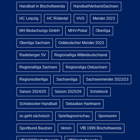
Handball in Bischofswerda
HandballVerbandSachsen
HC Leipzig
HC Rödertal
HVS
Meister 2023
MH Bedachungs GmbH
MHV-Pokal
Oberliga
Oberliga Sachsen
Ostdeutscher Meister 2023
Radeberger SV
Regionalliga Mitteldeutschland
Regionalliga Sachsen
Regionsliga Ostsachsen
Regionsoberliga
Sachsenliga
Sachsenmeister 2022/23
Saison 2024/25
Saison 2025/26
Schiebock
Schiebocker Handball
Sebastian Hartmann
so geht sächsisch
Spieltagsvorschau
Sponsoren
Sportbund Bautzen
Verein
VfB 1999 Bischofswerda