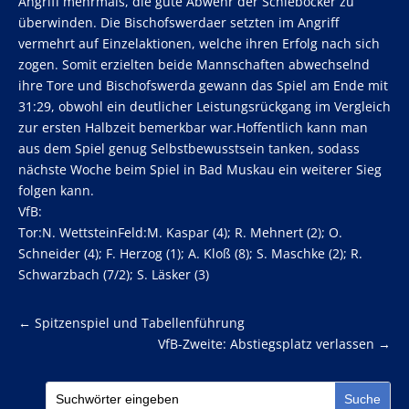
Angriff mehrmals, die gute Abwehr der Schiebocker zu
überwinden. Die Bischofswerdaer setzten im Angriff
vermehrt auf Einzelaktionen, welche ihren Erfolg nach sich
zogen. Somit erzielten beide Mannschaften abwechselnd
ihre Tore und Bischofswerda gewann das Spiel am Ende mit
31:29, obwohl ein deutlicher Leistungsrückgang im Vergleich
zur ersten Halbzeit bemerkbar war.Hoffentlich kann man
aus dem Spiel genug Selbstbewusstsein tanken, sodass
nächste Woche beim Spiel in Bad Muskau ein weiterer Sieg
folgen kann.
VfB:
Tor:N. WettsteinFeld:M. Kaspar (4); R. Mehnert (2); O.
Schneider (4); F. Herzog (1); A. Kloß (8); S. Maschke (2); R.
Schwarzbach (7/2); S. Läsker (3)
←
Spitzenspiel und Tabellenführung
VfB-Zweite: Abstiegsplatz verlassen
→