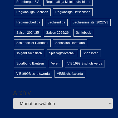
Radeberger SV
Regionalliga Mitteldeutschland
Regionalliga Sachsen
Regionsliga Ostsachsen
Regionsoberliga
Sachsenliga
Sachsenmeister 2022/23
Saison 2024/25
Saison 2025/26
Schiebock
Schiebocker Handball
Sebastian Hartmann
so geht sächsisch
Spieltagsvorschau
Sponsoren
Sportbund Bautzen
Verein
VfB 1999 Bischofswerda
VfB1999Bischofswerda
VfBBischofswerda
Archiv