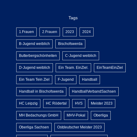
Tags
1.Frauen
2.Frauen
2023
2024
B-Jugend weiblich
Bischofswerda
Butterbergschönheiten
C-Jugend weiblich
D-Jugend weiblich
Ein Team. EinZiel.
EinTeamEinZiel
Ein Team Tein Ziel
F-Jugend
Handball
Handball in Bischofswerda
HandballVerbandSachsen
HC Leipzig
HC Rödertal
HVS
Meister 2023
MH Bedachungs GmbH
MHV-Pokal
Oberliga
Oberliga Sachsen
Ostdeutscher Meister 2023