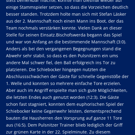
stets bemerkbar machte, konnte man diesmal wieder auf
einige Stammspieler setzen, so dass die Vorzeichen deutlich
besser standen. Trotzdem holte man sich mit Stefan Läsker
aus der 2. Mannschaft noch einen Mann ins Boot, der das
Team nochmals verstärken konnte. Vielen Dank an dieser
Stelle für seinen Einsatz.Bischofswerda begann das Spiel
und war von Anfang an die bestimmende Mannschaft (3:0).
Anders als bei den vergangenen Begegnungen stand die
Abwehr sehr stabil, so dass es den Pulsnitzern ein ums
andere Mal schwer fiel, den Ball erfolgreich ins Tor zu
platzieren. Die Schiebocker hingegen nutzten die
Abschlussschwächen der Gäste für schnelle Gegenstöße der
1. Welle und konnten so mehrere einfache Tore erzielen.
Aber auch im Angriff erspielte man sich gute Möglichkeiten,
die letzten Endes auch genutzt worden (12:3). Die Gäste
schon fast stagniert, konnten dem euphorischen Spiel der
Schiebocker keine Gegenwehr leisten, dementsprechend
bauten die Hausherren den Vorsprung auf ganze 11 Tore
aus (16:5). Dem Pulsnitzer Trainer blieb lediglich der Griff
zur grünen Karte in der 22. Spielminute. Zu diesem