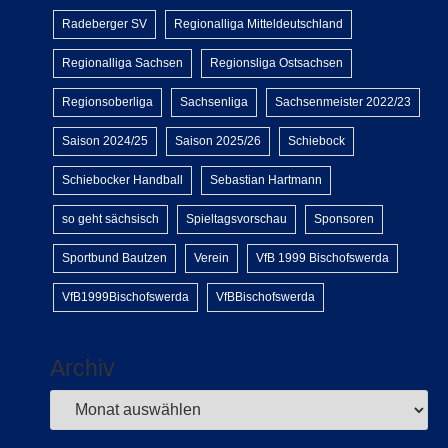
Radeberger SV
Regionalliga Mitteldeutschland
Regionalliga Sachsen
Regionsliga Ostsachsen
Regionsoberliga
Sachsenliga
Sachsenmeister 2022/23
Saison 2024/25
Saison 2025/26
Schiebock
Schiebocker Handball
Sebastian Hartmann
so geht sächsisch
Spieltagsvorschau
Sponsoren
Sportbund Bautzen
Verein
VfB 1999 Bischofswerda
VfB1999Bischofswerda
VfBBischofswerda
Archiv