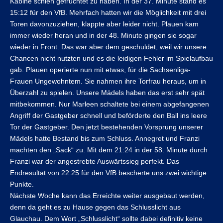
Kabine schien gefruchtet zu haben. In der 37. Minute stand es
15:12 für den VfB. Mehrfach hatten wir die Möglichkeit mit drei
Toren davonzuziehen, klappte aber leider nicht. Plauen kam
immer wieder heran und in der 48. Minute gingen sie sogar
wieder in Front. Das war aber dem geschuldet, weil wir unsere
Chancen nicht nutzten und es die leidigen Fehler im Spielaufbau
gab. Plauen operierte nun mit etwas, für die Sachsenliga-
Frauen Ungewohntem. Sie nahmen ihre Torfrau heraus, um in
Überzahl zu spielen. Unsere Mädels haben das erst sehr spät
mitbekommen. Nur Marleen schaltete bei einem abgefangenen
Angriff der Gastgeber schnell und beförderte den Ball ins leere
Tor der Gastgeber. Den jetzt bestehenden Vorsprung unserer
Mädels hatte Bestand bis zum Schluss. Annegret und Franzi
machten den „Sack“ zu. Mit dem 21:24 in der 58. Minute durch
Franzi war der angestrebte Auswärtssieg perfekt. Das
Endresultat von 22:25 für den VfB bescherte uns zwei wichtige
Punkte.
Nächste Woche kann das Erreichte weiter ausgebaut werden,
denn da geht es zu Hause gegen das Schlusslicht aus
Glauchau. Dem Wort „Schlusslicht“ sollte dabei definitiv keine