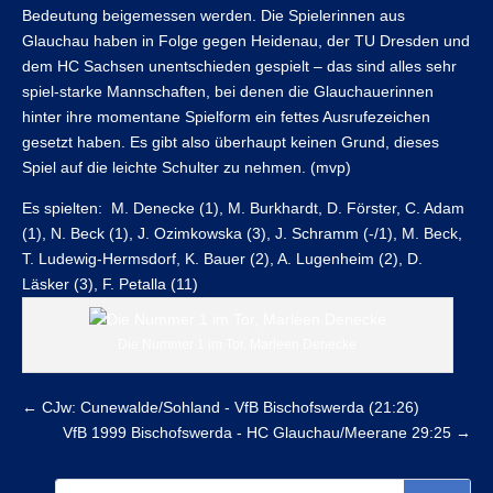
Bedeutung beigemessen werden. Die Spielerinnen aus
Glauchau haben in Folge gegen Heidenau, der TU Dresden und
dem HC Sachsen unentschieden gespielt – das sind alles sehr
spiel-starke Mannschaften, bei denen die Glauchauerinnen
hinter ihre momentane Spielform ein fettes Ausrufezeichen
gesetzt haben. Es gibt also überhaupt keinen Grund, dieses
Spiel auf die leichte Schulter zu nehmen. (mvp)
Es spielten: M. Denecke (1), M. Burkhardt, D. Förster, C. Adam
(1), N. Beck (1), J. Ozimkowska (3), J. Schramm (-/1), M. Beck,
T. Ludewig-Hermsdorf, K. Bauer (2), A. Lugenheim (2), D.
Läsker (3), F. Petalla (11)
Die Nummer 1 im Tor, Marleen Denecke
←
CJw: Cunewalde/Sohland - VfB Bischofswerda (21:26)
VfB 1999 Bischofswerda - HC Glauchau/Meerane 29:25
→