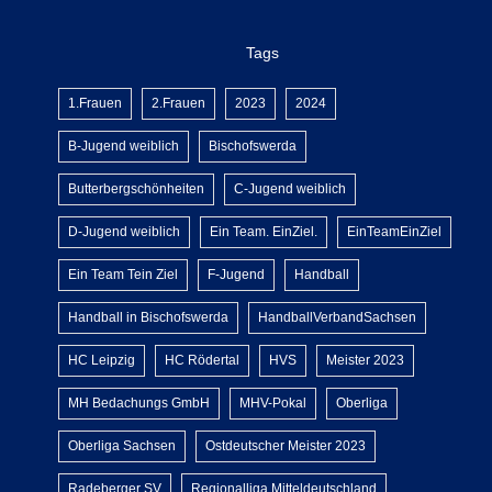
Tags
1.Frauen
2.Frauen
2023
2024
B-Jugend weiblich
Bischofswerda
Butterbergschönheiten
C-Jugend weiblich
D-Jugend weiblich
Ein Team. EinZiel.
EinTeamEinZiel
Ein Team Tein Ziel
F-Jugend
Handball
Handball in Bischofswerda
HandballVerbandSachsen
HC Leipzig
HC Rödertal
HVS
Meister 2023
MH Bedachungs GmbH
MHV-Pokal
Oberliga
Oberliga Sachsen
Ostdeutscher Meister 2023
Radeberger SV
Regionalliga Mitteldeutschland