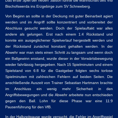
Das erste Spiel der neuen Saison führte die Mannschaft des VfB
Bischofswerda ins Erzgebirge zum SV Schneeberg.
Von Beginn an sollte in der Deckung mit guter Beinarbeit agiert
werden und im Angriff sollte konzentriert und vorbereitet der
Abschluss gesucht werden. Doch der Spielauftakt war alles
andere als gelungen. Erst nach einem 1:4 Rückstand und
konnte ein ausgeglichener Spielverlauf hergestellt werden und
der Rückstand zunächst konstant gehalten werden. In der
Abwehr war man stets einen Schritt zu langsam und wenn doch
ein Ballgewinn enstand, wurde dieser in der Vorwärtsbewegung
wieder fahrlässig hergegeben. Nach 15 Spielminuten und einem
Spielstand von 6:8 für die Gastgeber folgten sechs torlose
Spielminuten mit zahlreichen Fehlern auf beiden Seiten. Die
anschließende Auszeit von Trainer Sebastian Hartmann brachte
im Anschluss ein wenig mehr Sicherheit in den
Angriffsbewegungen und die Abwehr arbeitete nun entschieden
gegen den Ball. Lohn für diese Phase war eine 11:9
Pausenführung für den VfB.
In der Halbzeitpause wurde versucht, die Fehler im Angriffsspiel