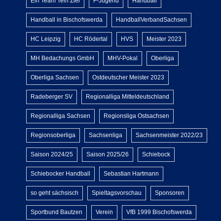
Ein Team Tein Ziel
F-Jugend
Handball
Handball in Bischofswerda
HandballVerbandSachsen
HC Leipzig
HC Rödertal
HVS
Meister 2023
MH Bedachungs GmbH
MHV-Pokal
Oberliga
Oberliga Sachsen
Ostdeutscher Meister 2023
Radeberger SV
Regionalliga Mitteldeutschland
Regionalliga Sachsen
Regionsliga Ostsachsen
Regionsoberliga
Sachsenliga
Sachsenmeister 2022/23
Saison 2024/25
Saison 2025/26
Schiebock
Schiebocker Handball
Sebastian Hartmann
so geht sächsisch
Spieltagsvorschau
Sponsoren
Sportbund Bautzen
Verein
VfB 1999 Bischofswerda