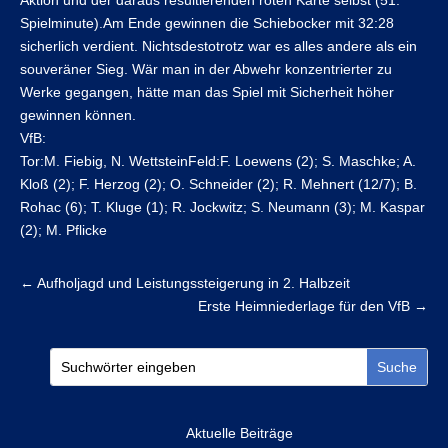
Aktion und der daraus resultierenden roten Karte selbst (51.
Spielminute).Am Ende gewinnen die Schiebocker mit 32:28
sicherlich verdient. Nichtsdestotrotz war es alles andere als ein
souveräner Sieg. Wär man in der Abwehr konzentrierter zu
Werke gegangen, hätte man das Spiel mit Sicherheit höher
gewinnen können.
VfB:
Tor:M. Fiebig, N. WettsteinFeld:F. Loewens (2); S. Maschke; A.
Kloß (2); F. Herzog (2); O. Schneider (2); R. Mehnert (12/7); B.
Rohac (6); T. Kluge (1); R. Jockwitz; S. Neumann (3); M. Kaspar
(2); M. Pflicke
←
Aufholjagd und Leistungssteigerung in 2. Halbzeit
Erste Heimniederlage für den VfB
→
Aktuelle Beiträge