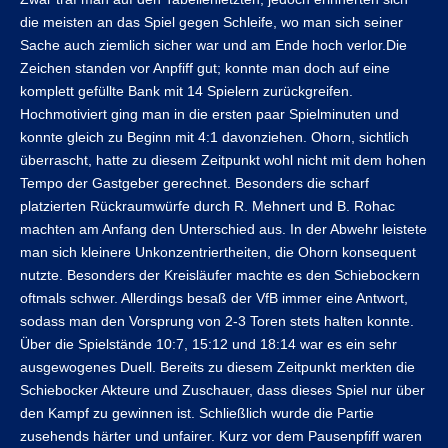
die meisten an das Spiel gegen Schleife, wo man sich seiner
Sache auch ziemlich sicher war und am Ende hoch verlor.Die
Zeichen standen vor Anpfiff gut; konnte man doch auf eine
komplett gefüllte Bank mit 14 Spielern zurückgreifen.
Hochmotiviert ging man in die ersten paar Spielminuten und
konnte gleich zu Beginn mit 4:1 davonziehen. Ohorn, sichtlich
überrascht, hatte zu diesem Zeitpunkt wohl nicht mit dem hohen
Tempo der Gastgeber gerechnet. Besonders die scharf
platzierten Rückraumwürfe durch R. Mehnert und B. Rohac
machten am Anfang den Unterschied aus. In der Abwehr leistete
man sich kleinere Unkonzentriertheiten, die Ohorn konsequent
nutzte. Besonders der Kreisläufer machte es den Schiebockern
oftmals schwer. Allerdings besaß der VfB immer eine Antwort,
sodass man den Vorsprung von 2-3 Toren stets halten konnte.
Über die Spielstände 10:7, 15:12 und 18:14 war es ein sehr
ausgewogenes Duell. Bereits zu diesem Zeitpunkt merkten die
Schiebocker Akteure und Zuschauer, dass dieses Spiel nur über
den Kampf zu gewinnen ist. Schließlich wurde die Partie
zusehends härter und unfairer. Kurz vor dem Pausenpfiff waren