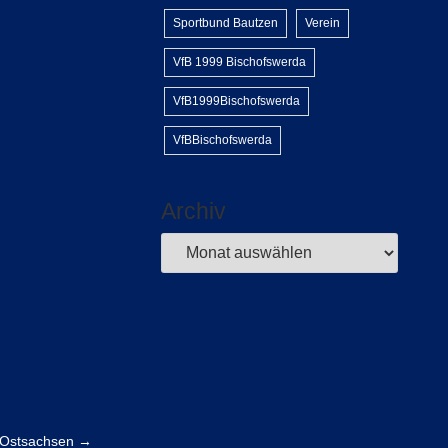
Sportbund Bautzen
Verein
VfB 1999 Bischofswerda
VfB1999Bischofswerda
VfBBischofswerda
Archiv
n Ostsachsen
→