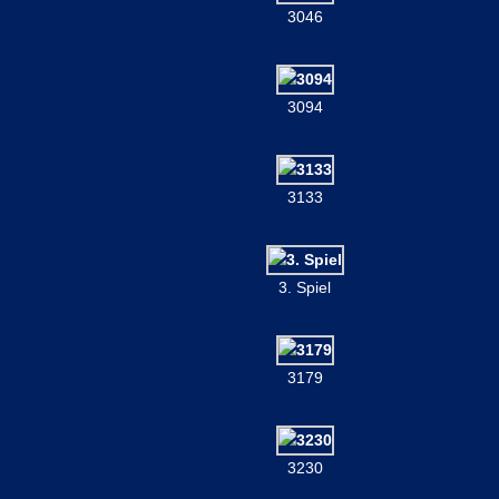
3046
3094
3133
3. Spiel
3179
3230