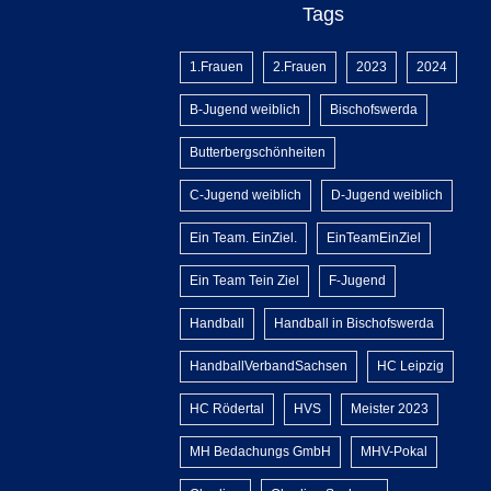
Tags
1.Frauen
2.Frauen
2023
2024
B-Jugend weiblich
Bischofswerda
Butterbergschönheiten
C-Jugend weiblich
D-Jugend weiblich
Ein Team. EinZiel.
EinTeamEinZiel
Ein Team Tein Ziel
F-Jugend
Handball
Handball in Bischofswerda
HandballVerbandSachsen
HC Leipzig
HC Rödertal
HVS
Meister 2023
MH Bedachungs GmbH
MHV-Pokal