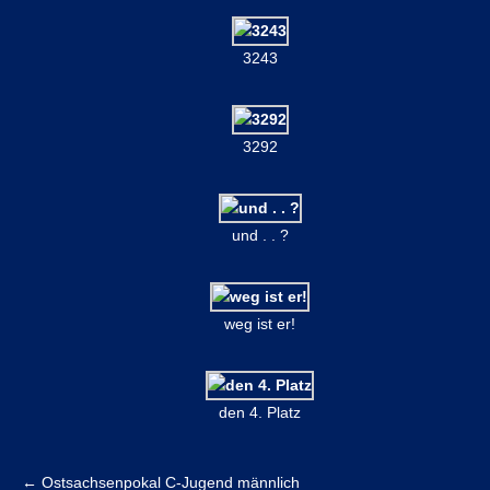
3243
3292
und . . ?
weg ist er!
den 4. Platz
←
Ostsachsenpokal C-Jugend männlich