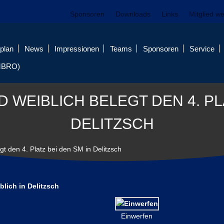
Sponsoren
Downloads
Links
Mitglied w
plan
News
Impressionen
Teams
Sponsoren
Service
MBRO)
 WEIBLICH BELEGT DEN 4. PLA
DELITZSCH
t den 4. Platz bei den SM in Delitzsch
lich in Delitzsch
Einwerfen