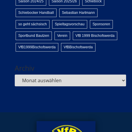
Saison 2024/25
Saison 2025/26
Schiebock
Schiebocker Handball
Sebastian Hartmann
so geht sächsisch
Spieltagsvorschau
Sponsoren
Sportbund Bautzen
Verein
VfB 1999 Bischofswerda
VfB1999Bischofswerda
VfBBischofswerda
Archiv