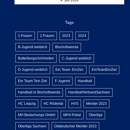
4. Juli 2026
Tags
1.Frauen
2.Frauen
2023
2024
B-Jugend weiblich
Bischofswerda
Butterbergschönheiten
C-Jugend weiblich
D-Jugend weiblich
Ein Team. EinZiel.
EinTeamEinZiel
Ein Team Tein Ziel
F-Jugend
Handball
Handball in Bischofswerda
HandballVerbandSachsen
HC Leipzig
HC Rödertal
HVS
Meister 2023
MH Bedachungs GmbH
MHV-Pokal
Oberliga
Oberliga Sachsen
Ostdeutscher Meister 2023