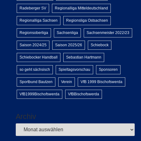
Radeberger SV
Regionalliga Mitteldeutschland
Regionalliga Sachsen
Regionsliga Ostsachsen
Regionsoberliga
Sachsenliga
Sachsenmeister 2022/23
Saison 2024/25
Saison 2025/26
Schiebock
Schiebocker Handball
Sebastian Hartmann
so geht sächsisch
Spieltagsvorschau
Sponsoren
Sportbund Bautzen
Verein
VfB 1999 Bischofswerda
VfB1999Bischofswerda
VfBBischofswerda
Archiv