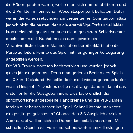
die Räder geraten waren, wollte man sich nun rehabilitieren und
die 2 Punkte im heimischen Wesenitzsportpark behalten. Dafür
waren die Voraussetzungen am vergangenen Sonntagvormittag
jedoch nicht die besten, denn die etatmäßige Torfrau fiel leider
krankheitsbedingt aus und auch die angesetzten Schiedsrichter
erschienen nicht. Nachdem sich dann jeweils ein
Verantwortlicher beider Mannschaften bereit erklärt hatte die
Partie zu leiten, konnte das Spiel mit nur geringer Verzögerung
angepfiffen werden.
Die VfB-Frauen starteten hochmotiviert und wurden jedoch
gleich jäh eingebremst. Denn man geriet zu Beginn des Spiels
mit 0:3 in Rückstand. Es sollte doch nicht wieder genauso laufen
wie im Hinspiel…? Doch es sollte nicht lange dauern, da fiel das
erste Tor für die Gastgeberinnen. Dies löste endlich die
sprichwörtliche angezogene Handbremse und die VfB-Damen
fanden zusehends besser ins Spiel. Schnell konnte man trotz
einiger „liegengelassener“ Chance den 3:3 Ausgleich erzielen.
Aber darauf wollten sich die Damen keinesfalls ausruhen. Mit
schnellem Spiel nach vorn und sehenswerten Einzelleistungen