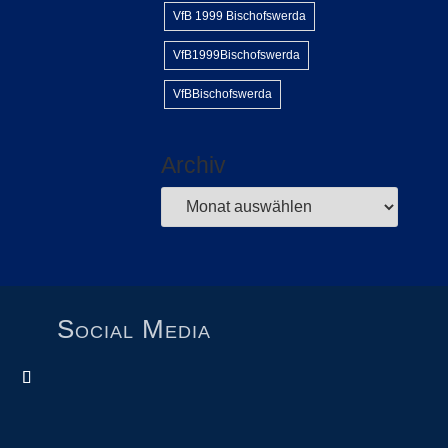
VfB 1999 Bischofswerda
VfB1999Bischofswerda
VfBBischofswerda
Archiv
Social Media