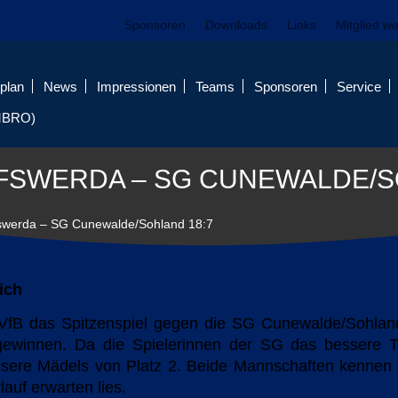
Sponsoren
Downloads
Links
Mitglied w
plan
News
Impressionen
Teams
Sponsoren
Service
MBRO)
FSWERDA – SG CUNEWALDE/S
fswerda – SG Cunewalde/Sohland 18:7
ich
VfB das Spitzenspiel gegen die SG Cunewalde/Sohlan
gewinnen. Da die Spielerinnen der SG das bessere To
, unsere Mädels von Platz 2. Beide Mannschaften kennen
auf erwarten lies.