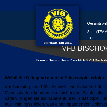
Gesamtspiel
Shop (TEA
VFB BISCHO
Home
News
News D weiblich
VfB Bischo
9
9
9
Weibliche D-Jugend auch im Spitzenspiel erfolgre
Am Samstag stand für die weibliche D-Jugend des 
Mannschaften konnten ihre bisherigen Spiele alle 
hatten, gingen sie als Tabellenführer in das Spiel
aus Trainingsspielen, was einen spannenden Spielverl