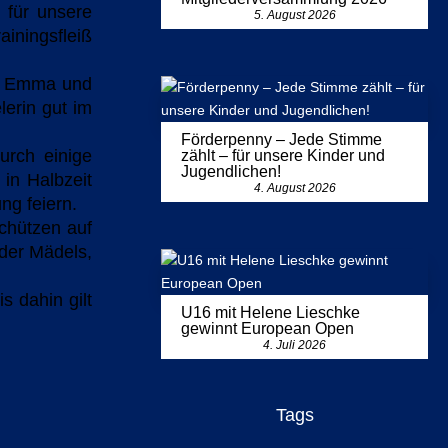
 für unsere
5. August 2026
ainingsfleiß
a, Emma und
lerin gut im
Förderpenny – Jede Stimme
urch einige
zählt – für unsere Kinder und
Jugendlichen!
 in Halbzeit
4. August 2026
ng feiern.
chützen auf
 der Mädels,
 dahin gilt
U16 mit Helene Lieschke
gewinnt European Open
4. Juli 2026
Tags