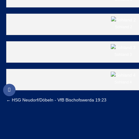
Sohland 2
Sohland 3
Sohland 4
←
HSG Neudorf/Döbeln - VfB Bischofswerda 19:23