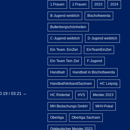
1.Frauen
2.Frauen
2023
2024
B-Jugend weiblich
Bischofswerda
Butterbergschönheiten
C-Jugend weiblich
D-Jugend weiblich
Ein Team. EinZiel.
EinTeamEinZiel
Ein Team Tein Ziel
F-Jugend
Handball
Handball in Bischofswerda
HandballVerbandSachsen
HC Leipzig
0:19 / 03:21
→
HC Rödertal
HVS
Meister 2023
MH Bedachungs GmbH
MHV-Pokal
Oberliga
Oberliga Sachsen
Ostdeutscher Meister 2023