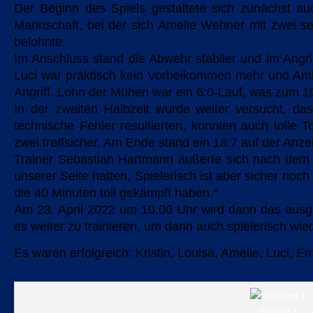
Der Beginn des Spiels gestaltete sich zunächst au
Mannschaft, bei der sich Amelie Wehner mit zwei seh
belohnte.
Im Anschluss stand die Abwehr stabiler und im Ang
Luci war praktisch kein Vorbeikommen mehr und Amlie
Angriff. Lohn der Mühen war ein 6:0-Lauf, was zum 1
In der zweiten Halbzeit wurde weiter versucht, da
technische Fehler resultierten, konnten auch tolle 
zwei treffsicher. Am Ende stand ein 18:7 auf der Anz
Trainer Sebastian Hartmann äußerte sich nach dem S
unserer Seite hatten. Spielerisch ist aber sicher noc
die 40 Minuten toll gekämpft haben.“
Am 23. April 2022 um 10.00 Uhr wird dann das ausge
es weiter zu trainieren, um dann auch spielerisch wi
Es waren erfolgreich: Kristin, Louisa, Amelie, Luci, 
Sohland 1