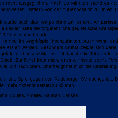
ch recht ausgeglichen. Nach 10 Minuten stand es 4:3
enswerten Treffern von der Außenposition für ihren Tr
riff wurde auch das Tempo ohne Ball erhöht. An Lariss
 Läsker hatte die torgefährliche gegnerische Kreisspie
0:3 Pausenstand führte.
s Tempo im Angriffspiel hochzuhalten. Auch wenn dad
Tore erzielt werden. Besonders Emma zeigte sich dabei
eigetafel und unsere Mannschaft konnte die Tabellenführu
piel: „Zunächst freut mich, dass wir heute sechs Tors
h viel Luft nach oben. Überzeugt hat mich die Einstellung
fallene Spiel gegen den Radeberger SV nachgeholt. Bis
eder mehr Akzente setzen zu können.
Emma, Louisa, Amelie, Hannah, Larissa