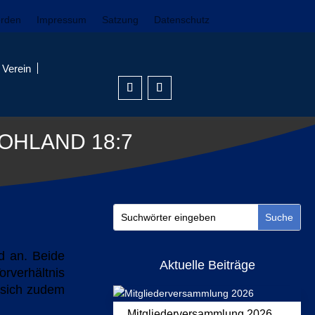
erden
Impressum
Satzung
Datenschutz
Verein
OHLAND 18:7
d an. Beide
Aktuelle Beiträge
rverhältnis
 sich zudem
Mitgliederversammlung 2026