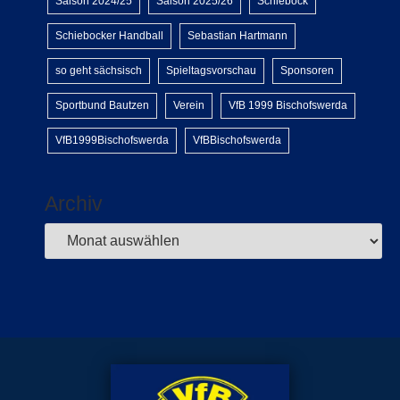
Saison 2024/25
Saison 2025/26
Schiebock
Schiebocker Handball
Sebastian Hartmann
so geht sächsisch
Spieltagsvorschau
Sponsoren
Sportbund Bautzen
Verein
VfB 1999 Bischofswerda
VfB1999Bischofswerda
VfBBischofswerda
Archiv