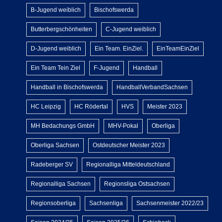
B-Jugend weiblich
Bischofswerda
Butterbergschönheiten
C-Jugend weiblich
D-Jugend weiblich
Ein Team. EinZiel.
EinTeamEinZiel
Ein Team Tein Ziel
F-Jugend
Handball
Handball in Bischofswerda
HandballVerbandSachsen
HC Leipzig
HC Rödertal
HVS
Meister 2023
MH Bedachungs GmbH
MHV-Pokal
Oberliga
Oberliga Sachsen
Ostdeutscher Meister 2023
Radeberger SV
Regionalliga Mitteldeutschland
Regionalliga Sachsen
Regionsliga Ostsachsen
Regionsoberliga
Sachsenliga
Sachsenmeister 2022/23