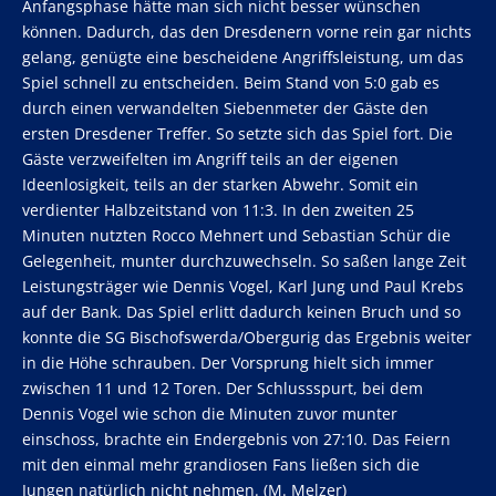
Anfangsphase hätte man sich nicht besser wünschen
können. Dadurch, das den Dresdenern vorne rein gar nichts
gelang, genügte eine bescheidene Angriffsleistung, um das
Spiel schnell zu entscheiden. Beim Stand von 5:0 gab es
durch einen verwandelten Siebenmeter der Gäste den
ersten Dresdener Treffer. So setzte sich das Spiel fort. Die
Gäste verzweifelten im Angriff teils an der eigenen
Ideenlosigkeit, teils an der starken Abwehr. Somit ein
verdienter Halbzeitstand von 11:3. In den zweiten 25
Minuten nutzten Rocco Mehnert und Sebastian Schür die
Gelegenheit, munter durchzuwechseln. So saßen lange Zeit
Leistungsträger wie Dennis Vogel, Karl Jung und Paul Krebs
auf der Bank. Das Spiel erlitt dadurch keinen Bruch und so
konnte die SG Bischofswerda/Obergurig das Ergebnis weiter
in die Höhe schrauben. Der Vorsprung hielt sich immer
zwischen 11 und 12 Toren. Der Schlussspurt, bei dem
Dennis Vogel wie schon die Minuten zuvor munter
einschoss, brachte ein Endergebnis von 27:10. Das Feiern
mit den einmal mehr grandiosen Fans ließen sich die
Jungen natürlich nicht nehmen. (M. Melzer)