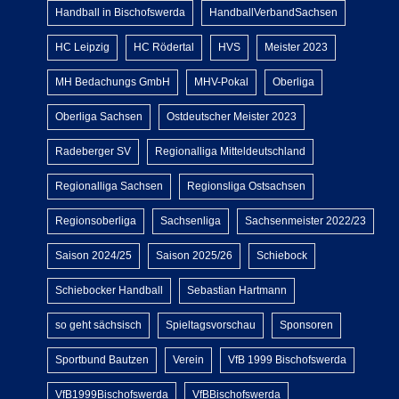
Handball in Bischofswerda
HandballVerbandSachsen
HC Leipzig
HC Rödertal
HVS
Meister 2023
MH Bedachungs GmbH
MHV-Pokal
Oberliga
Oberliga Sachsen
Ostdeutscher Meister 2023
Radeberger SV
Regionalliga Mitteldeutschland
Regionalliga Sachsen
Regionsliga Ostsachsen
Regionsoberliga
Sachsenliga
Sachsenmeister 2022/23
Saison 2024/25
Saison 2025/26
Schiebock
Schiebocker Handball
Sebastian Hartmann
so geht sächsisch
Spieltagsvorschau
Sponsoren
Sportbund Bautzen
Verein
VfB 1999 Bischofswerda
VfB1999Bischofswerda
VfBBischofswerda