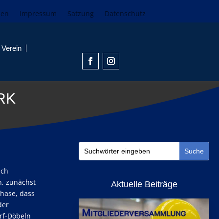
den
Impressum
Satzung
Datenschutz
Verein
RK
ach
n, zunächst
Aktuelle Beiträge
Phase, dass
der
rf-Döbeln