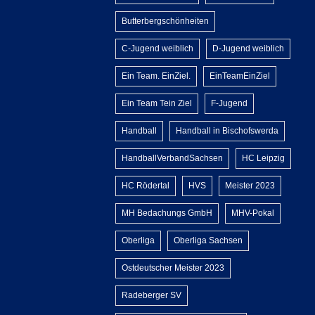
Butterbergschönheiten
C-Jugend weiblich
D-Jugend weiblich
Ein Team. EinZiel.
EinTeamEinZiel
Ein Team Tein Ziel
F-Jugend
Handball
Handball in Bischofswerda
HandballVerbandSachsen
HC Leipzig
HC Rödertal
HVS
Meister 2023
MH Bedachungs GmbH
MHV-Pokal
Oberliga
Oberliga Sachsen
Ostdeutscher Meister 2023
Radeberger SV