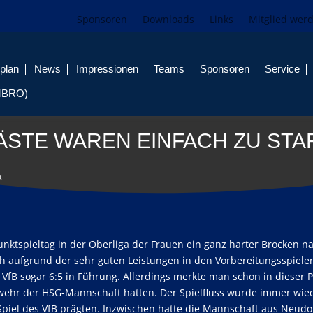
Sponsoren
Downloads
Links
Mitglied wer
plan
News
Impressionen
Teams
Sponsoren
Service
MBRO)
ÄSTE WAREN EINFACH ZU STA
k
nktspieltag in der Oberliga der Frauen ein ganz harter Brocken n
uch aufgrund der sehr guten Leistungen in den Vorbereitungsspiele
 VfB sogar 6:5 in Führung. Allerdings merkte man schon in dieser 
wehr der HSG-Mannschaft hatten. Der Spielfluss wurde immer wie
piel des VfB prägten. Inzwischen hatte die Mannschaft aus Neudo