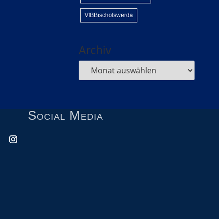
VfBBischofswerda
Archiv
Social Media