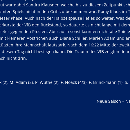
 gut war dabei Sandra Klausner, welche bis zu diesem Zeitpunkt sc
mten Spiels nicht in den Griff zu bekommen war. Romy Klaus im T
ieser Phase. Auch nach der Halbzeitpause lief es so weiter. Was d
Verkürzte der VfB den Rückstand, so dauerte es nicht lange mit de
ter gegen den Pfosten. Aber auch sonst konnten nicht alle Spiele
, mit kleineren Abstrichen auch Diana Schiller, Marlen Adam und a
ützten ihre Mannschaft lautstark. Nach dem 16:22 Mitte der zweit
n diesem Tag nicht besiegen kann. Die Frauen des VfB zeigten den
ch nicht drin.
ck (2). M. Adam (2), P. Wuthe (2), F. Noack (4/3), F. Brinckmann (1), S.
Neue Saison – N