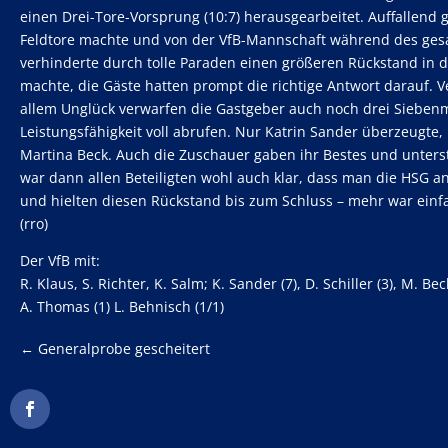
einen Drei-Tore-Vorsprung (10:7) herausgearbeitet. Auffallend
Feldtore machte und von der VfB-Mannschaft während des gesa
verhinderte durch tolle Paraden einen größeren Rückstand in d
machte, die Gäste hatten prompt die richtige Antwort darauf. 
allem Unglück verwarfen die Gastgeber auch noch drei Siebenme
Leistungsfähigkeit voll abrufen. Nur Katrin Sander überzeugte
Martina Beck. Auch die Zuschauer gaben ihr Bestes und unterst
war dann allen Beteiligten wohl auch klar, dass man die HSG a
und hielten diesen Rückstand bis zum Schluss – mehr war einfa
(rro)
Der VfB mit:
R. Klaus, S. Richter, K. Salm; K. Sander (7), D. Schiller (3), M. Be
A. Thomas (1) L. Behnisch (1/1)
←
Generalprobe gescheitert