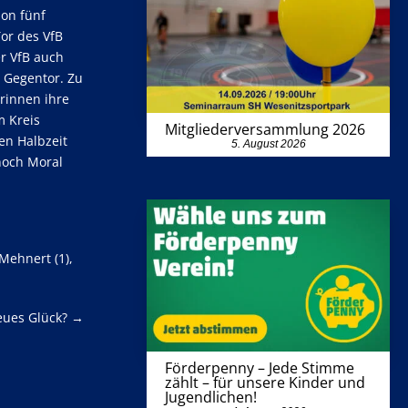
hon fünf
or des VfB
er VfB auch
m Gegentor. Zu
rinnen ihre
m Kreis
Mitgliederversammlung 2026
en Halbzeit
5. August 2026
noch Moral
 Mehnert (1),
eues Glück?
→
Förderpenny – Jede Stimme
zählt – für unsere Kinder und
Jugendlichen!