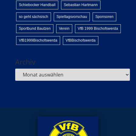
Schiebocker Handball
Sebastian Hartmann
so geht sächsisch
Spieltagsvorschau
Sponsoren
Sportbund Bautzen
Verein
VfB 1999 Bischofswerda
VfB1999Bischofswerda
VfBBischofswerda
Archiv