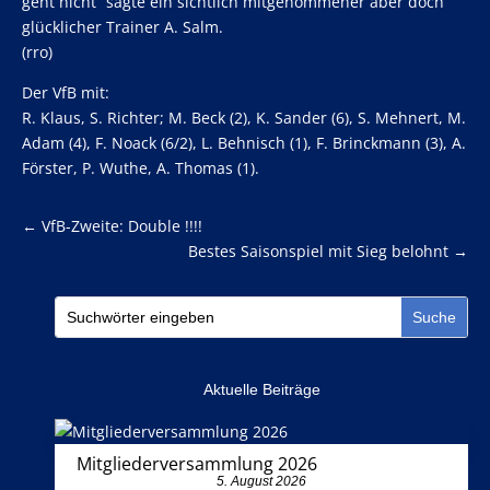
geht nicht“ sagte ein sichtlich mitgenommener aber doch
glücklicher Trainer A. Salm.
(rro)
Der VfB mit:
R. Klaus, S. Richter; M. Beck (2), K. Sander (6), S. Mehnert, M.
Adam (4), F. Noack (6/2), L. Behnisch (1), F. Brinckmann (3), A.
Förster, P. Wuthe, A. Thomas (1).
←
VfB-Zweite: Double !!!!
Bestes Saisonspiel mit Sieg belohnt
→
Aktuelle Beiträge
Mitgliederversammlung 2026
5. August 2026