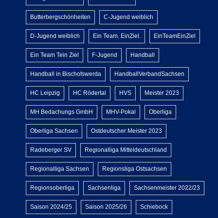
Butterbergschönheiten
C-Jugend weiblich
D-Jugend weiblich
Ein Team. EinZiel.
EinTeamEinZiel
Ein Team Tein Ziel
F-Jugend
Handball
Handball in Bischofswerda
HandballVerbandSachsen
HC Leipzig
HC Rödertal
HVS
Meister 2023
MH Bedachungs GmbH
MHV-Pokal
Oberliga
Oberliga Sachsen
Ostdeutscher Meister 2023
Radeberger SV
Regionalliga Mitteldeutschland
Regionalliga Sachsen
Regionsliga Ostsachsen
Regionsoberliga
Sachsenliga
Sachsenmeister 2022/23
Saison 2024/25
Saison 2025/26
Schiebock