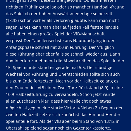
nicht ganz so voll besetzt wie gewohnt. Ob es am ersten
richtigen Frühlingstag lag oder so mancher Handball-freund
das Spiel ob der hohen Auswärtsniederlage seinerzeit
(18:33) schon vorher als verloren glaubte, kann man nicht
sagen. Eines kann man aber auf jeden Fall feststellen: sie
alle haben einen großes Spiel der VfB-Mannschaft
verpasst.Der Tabellensechste aus Naundorf ging in der
Anfangsphase schnell mit 2:0 in Führung. Der VfB glich
diese Führung aber ebenfalls so schnell wieder aus. Dann
dominierten zunehmend die Abwehrreihen das Spiel. In der
15. Spielminute stand es gerade mal 5:5. Der ständige
Wechsel von Führung und Unentschieden sollte sich auch
bis zum Ende fortsetzen. Noch vor der Halbzeit gelang es
den Frauen des VfB einen Zwei-Tore-Rückstand (8:9) in eine
10:9-Halbzeitführung zu verwandeln. Schon jetzt wurde
allen Zuschauern klar, dass hier vielleicht doch etwas
möglich ist gegen eine starke Victoria-Sieben.Zu Beginn der
zweiten Halbzeit setzte sich zunächst das Hin und Her der
Spielanteile fort. Als der VfB aber beim Stand von 13:12 in
Überzahl spielend sogar noch ein Gegentor kassierte,