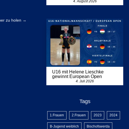
4. August 2026
er zu holen
→
U16 mit Helene Lieschke
gewinnt European Open
4. Juli 2026
Tags
1.Frauen
2.Frauen
2023
2024
B-Jugend weiblich
Bischofswerda