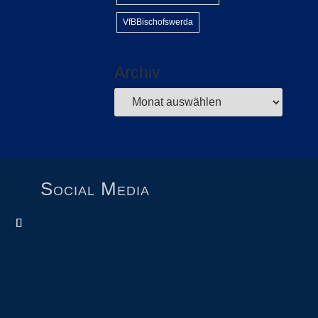
VfBBischofswerda
Archiv
Social Media