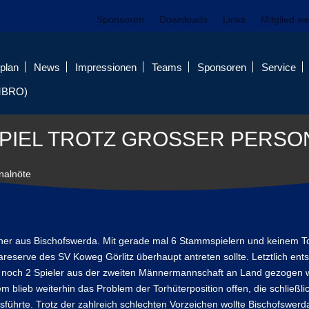
Sponsoren
Downloads
Links
Mitglied w
plan
News
Impressionen
Teams
Sponsoren
Service
MBRO)
PIEL TROTZ GROSSER PERSO
onalnöte
änner aus Bischofswerda. Mit gerade mal 6 Stammspielern und keinem T
eserve des SV Koweg Görlitz überhaupt antreten sollte. Letztlich ent
hre noch 2 Spieler aus der zweiten Männermannschaft an Land gezogen
m blieb weiterhin das Problem der Torhüterposition offen, die schließli
ührte. Trotz der zahlreich schlechten Vorzeichen wollte Bischofswerd