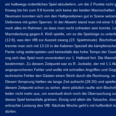
ein halbwegs ordentliches Spiel abzuliefern, um die 2 Punkte nich
Koweg bis hin zum 9:8 konnte sich keine der beiden Mannschaften 
Neumann konnten sich von den Halbpositionen gut in Szene setzen.
Defensive mit guten Sperren. In der Abwehr stand man mit einer 5:1
noch alles im Rahmen, so dass man recht zufrieden sein konnte. Le
Manndeckung gegen A. Kloß spielte, um so die Spielzüge zu unterbi
(12:8), was den VfB zur Auszeit zwang (23. Spielminute). Bischofswe
trennte man sich mit 13:10 in die Kabinen.Speziell die kämpferisch
Partie ruhig weiterspielen und keinesfalls das hohe Tempo der Gas
zog sich das Spiel noch unverändert zur 1. Halbzeit fort. Die Man
bestimmten. Zu diesem Zeitpunkt war es R. Jockwitz, der mit 1:1 A
angesprochenen Fehler und wollte mit schnellen Angriffen und Geg
technische Fehler den Gästen einen Strich durch die Rechnung, so 
Diesen Vorsprung hielten sie lange Zeit aufrecht (28:20) und spielten
diesem Zeitpunkt schon zu sicher, denn plötzlich raufte sich Bisc
leider nicht mehr aus, um eventuell doch noch die Überraschung zu 
dieses Spiel keinesfalls grämen. Einzig und allein die Tatsache, da
erbrachte Leistung des VfB. Nächste Woche geht’s mit hoffentlic
dürfen.