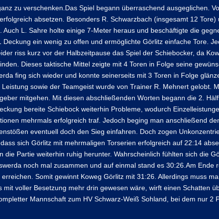
t ganz zu verschenken.Das Spiel begann überraschend ausgeglichen. Vo
erfolgreich absetzen. Besonders R. Schwarzbach (insgesamt 12 Tore) 
 Auch L. Sahre holte einige 7-Meter heraus und beschäftigte die gegn
 Deckung ein wenig zu offen und ermöglichte Görlitz einfache Tore. Jed
ider riss kurz vor der Halbzeitpause das Spiel der Schiebocker, da Ko
nden. Dieses taktische Mittel zeigte mit 4 Toren in Folge seine gewün
rda fing sich wieder und konnte seinerseits mit 3 Toren in Folge glänze
e Leistung sowie der Teamgeist wurde von Trainer R. Mehnert gelobt. Ma
tgeber mitgehen. Mit diesen abschließenden Worten begann die 2. Hälf
ndeckung bereite Schiebock weiterhin Probleme, wodurch Einzelleistunge
ktionen mehrmals erfolgreich traf. Jedoch beging man anschließend de
enstößen eventuell doch den Sieg einfahren. Doch zogen Unkonzentrie
dass sich Görlitz mit mehrmaligen Torserien erfolgreich auf 22:14 abs
 die Partie weiterhin ruhig herunter. Wahrscheinlich fühlten sich die Gö
hofswerda noch mal zusammen und auf einmal stand es 30:26.Am Ende re
erreichen. Somit gewinnt Koweg Görlitz mit 31:26. Allerdings muss man
ss mit voller Besetzung mehr drin gewesen wäre, wirft einen Schatten üb
h kompletter Mannschaft zum HV Schwarz-Weiß Sohland, bei dem nur 2 