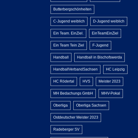
Butterbergschönheiten
C-Jugend weiblich
D-Jugend weiblich
Ein Team. EinZiel.
EinTeamEinZiel
Ein Team Tein Ziel
F-Jugend
Handball
Handball in Bischofswerda
HandballVerbandSachsen
HC Leipzig
HC Rödertal
HVS
Meister 2023
MH Bedachungs GmbH
MHV-Pokal
Oberliga
Oberliga Sachsen
Ostdeutscher Meister 2023
Radeberger SV