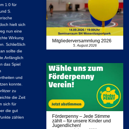
m 1:0 für
und S.
erische
och hielt sich
weg nun eine
schte Wirkung
Mitgliederversammlung 2026
n. Schließlich
5. August 2026
n sollte die
te.Anfänglich
n das Spiel
n
rtheiten und
etzen konnte.
rlitzer zu
ichte die Zeit
 sich für
er die gut
Förderpenny – Jede Stimme
Punkte zählen
zählt – für unsere Kinder und
Jugendlichen!