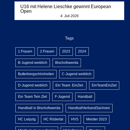
U16 mit Helene Lieschke gewinnt European
Open
4. Juli 2026
Tags
1.Frauen
2.Frauen
2023
2024
B-Jugend weiblich
Bischofswerda
Butterbergschönheiten
C-Jugend weiblich
D-Jugend weiblich
Ein Team. EinZiel.
EinTeamEinZiel
Ein Team Tein Ziel
F-Jugend
Handball
Handball in Bischofswerda
HandballVerbandSachsen
HC Leipzig
HC Rödertal
HVS
Meister 2023