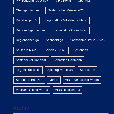
MH Bedachungs GmbH
MHV-Pokal
Oberliga
Oberliga Sachsen
Ostdeutscher Meister 2023
Radeberger SV
Regionalliga Mitteldeutschland
Regionalliga Sachsen
Regionsliga Ostsachsen
Regionsoberliga
Sachsenliga
Sachsenmeister 2022/23
Saison 2024/25
Saison 2025/26
Schiebock
Schiebocker Handball
Sebastian Hartmann
so geht sächsisch
Spieltagsvorschau
Sponsoren
Sportbund Bautzen
Verein
VfB 1999 Bischofswerda
VfB1999Bischofswerda
VfBBischofswerda
Archiv