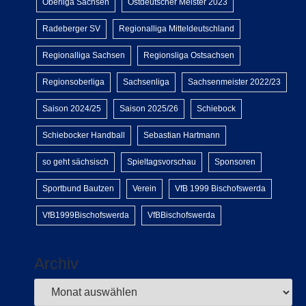
Oberliga Sachsen
Ostdeutscher Meister 2023
Radeberger SV
Regionalliga Mitteldeutschland
Regionalliga Sachsen
Regionsliga Ostsachsen
Regionsoberliga
Sachsenliga
Sachsenmeister 2022/23
Saison 2024/25
Saison 2025/26
Schiebock
Schiebocker Handball
Sebastian Hartmann
so geht sächsisch
Spieltagsvorschau
Sponsoren
Sportbund Bautzen
Verein
VfB 1999 Bischofswerda
VfB1999Bischofswerda
VfBBischofswerda
Archiv