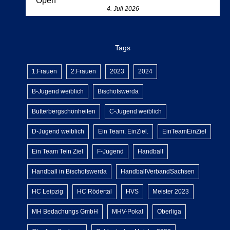
Open
4. Juli 2026
Tags
1.Frauen
2.Frauen
2023
2024
B-Jugend weiblich
Bischofswerda
Butterbergschönheiten
C-Jugend weiblich
D-Jugend weiblich
Ein Team. EinZiel.
EinTeamEinZiel
Ein Team Tein Ziel
F-Jugend
Handball
Handball in Bischofswerda
HandballVerbandSachsen
HC Leipzig
HC Rödertal
HVS
Meister 2023
MH Bedachungs GmbH
MHV-Pokal
Oberliga