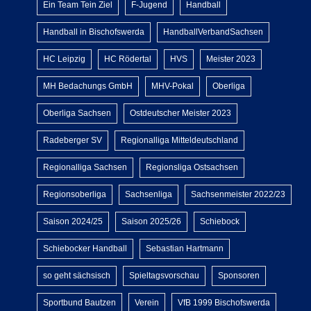
Ein Team Tein Ziel
F-Jugend
Handball
Handball in Bischofswerda
HandballVerbandSachsen
HC Leipzig
HC Rödertal
HVS
Meister 2023
MH Bedachungs GmbH
MHV-Pokal
Oberliga
Oberliga Sachsen
Ostdeutscher Meister 2023
Radeberger SV
Regionalliga Mitteldeutschland
Regionalliga Sachsen
Regionsliga Ostsachsen
Regionsoberliga
Sachsenliga
Sachsenmeister 2022/23
Saison 2024/25
Saison 2025/26
Schiebock
Schiebocker Handball
Sebastian Hartmann
so geht sächsisch
Spieltagsvorschau
Sponsoren
Sportbund Bautzen
Verein
VfB 1999 Bischofswerda