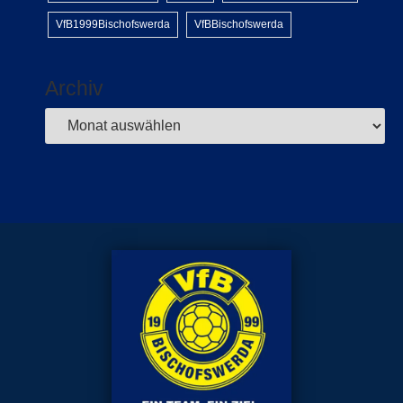
VfB1999Bischofswerda
VfBBischofswerda
Archiv