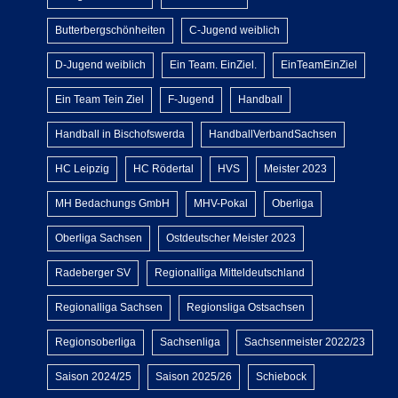
Butterbergschönheiten
C-Jugend weiblich
D-Jugend weiblich
Ein Team. EinZiel.
EinTeamEinZiel
Ein Team Tein Ziel
F-Jugend
Handball
Handball in Bischofswerda
HandballVerbandSachsen
HC Leipzig
HC Rödertal
HVS
Meister 2023
MH Bedachungs GmbH
MHV-Pokal
Oberliga
Oberliga Sachsen
Ostdeutscher Meister 2023
Radeberger SV
Regionalliga Mitteldeutschland
Regionalliga Sachsen
Regionsliga Ostsachsen
Regionsoberliga
Sachsenliga
Sachsenmeister 2022/23
Saison 2024/25
Saison 2025/26
Schiebock