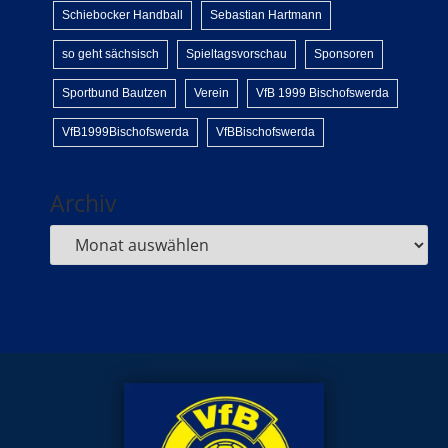
Schiebocker Handball
Sebastian Hartmann
so geht sächsisch
Spieltagsvorschau
Sponsoren
Sportbund Bautzen
Verein
VfB 1999 Bischofswerda
VfB1999Bischofswerda
VfBBischofswerda
Archiv