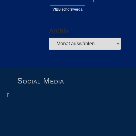
VfBBischofswerda
Archiv
Social Media