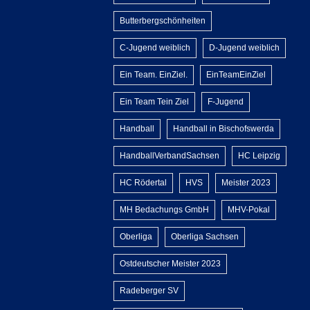
Butterbergschönheiten
C-Jugend weiblich
D-Jugend weiblich
Ein Team. EinZiel.
EinTeamEinZiel
Ein Team Tein Ziel
F-Jugend
Handball
Handball in Bischofswerda
HandballVerbandSachsen
HC Leipzig
HC Rödertal
HVS
Meister 2023
MH Bedachungs GmbH
MHV-Pokal
Oberliga
Oberliga Sachsen
Ostdeutscher Meister 2023
Radeberger SV