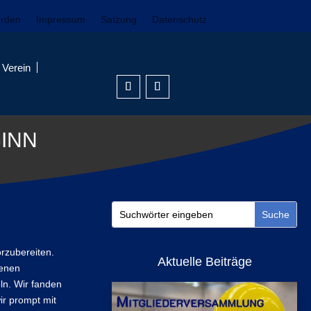
erden
Impressum
Satzung
Datenschutz
Verein
INN
orzubereiten.
Aktuelle Beiträge
nenen
ln. Wir fanden
ir prompt mit