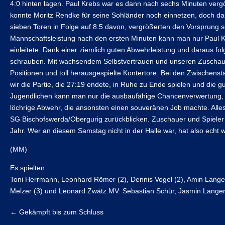
4:0 hinten lagen. Paul Krebs war es dann nach sechs Minuten vergön
konnte Moritz Rendke für seine Sohländer noch einnetzen, doch da
sieben Toren in Folge auf 8:5 davon, vergrößerten den Vorsprung s
Mannschaftsleistung nach den ersten Minuten kann man nur Paul Kr
einleitete. Dank einer ziemlich guten Abwehrleistung und daraus fo
schrauben. Mit wachsendem Selbstvertrauen und unseren Zuschauer
Positionen und toll herausgespielte Kontertore. Bei den Zwischens
wir die Partie, die 27:19 endete, in Ruhe zu Ende spielen und di
Jugendlichen kann man nur die ausbaufähige Chancenverwertung, di
löchrige Abwehr, die ansonsten einen souveränen Job machte. Alles 
SG Bischofswerda/Obergurig zurückblicken. Zuschauer und Spieler w
Jahr. Wer an diesem Samstag nicht in der Halle war, hat also echt 
(MM)
Es spielten:
Toni Herrmann, Leonhard Römer (2), Dennis Vogel (2), Amin Langer 
Melzer (3) und Leonard Zwätz.MV: Sebastian Schür, Jasmin Lange
←
Gekämpft bis zum Schluss