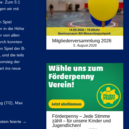
te. Zum 5:1
en wir mit
m Spiel
er in die Höhe
r von allen
Mitgliederversammlung 2026
urch konnten
5. August 2026
n Spiel der B-
und die teils
sonsieg der
art ins neue
ng (7/2), Max
Förderpenny – Jede Stimme
zählt – für unsere Kinder und
tein feierte
→
Jugendlichen!