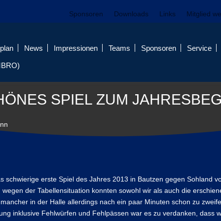
Sponsoren
Downloads
Links
Mitglied w
plan
News
Impressionen
Teams
Sponsoren
Service
MBRO)
HÖNES SPIEL ZUM JAHRESBEG
inn
das schwierige erste Spiel des Jahres 2013 in Bautzen gegen Sohland v
on wegen der Tabellensituation konnten sowohl wir als auch die erschie
ancher in der Halle allerdings nach ein paar Minuten schon zu zweife
stung inklusive Fehlwürfen und Fehlpässen war es zu verdanken, dass w