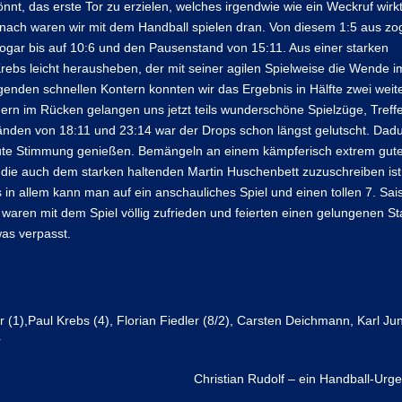
nt, das erste Tor zu erzielen, welches irgendwie wie ein Weckruf wirk
nach waren wir mit dem Handball spielen dran. Von diesem 1:5 aus zog
ogar bis auf 10:6 und den Pausenstand von 15:11. Aus einer starken
ebs leicht herausheben, der mit seiner agilen Spielweise die Wende i
lgenden schnellen Kontern konnten wir das Ergebnis in Hälfte zwei weit
n im Rücken gelangen uns jetzt teils wunderschöne Spielzüge, Treffe
tänden von 18:11 und 23:14 war der Drops schon längst gelutscht. Dad
e gute Stimmung genießen. Bemängeln an einem kämpferisch extrem gute
e auch dem starken haltenden Martin Huschenbett zuzuschreiben ist, 
in allem kann man auf ein anschauliches Spiel und einen tollen 7. Sai
aren mit dem Spiel völlig zufrieden und feierten einen gelungenen St
was verpasst.
(1),Paul Krebs (4), Florian Fiedler (8/2), Carsten Deichmann, Karl Ju
r
Christian Rudolf – ein Handball-Urges