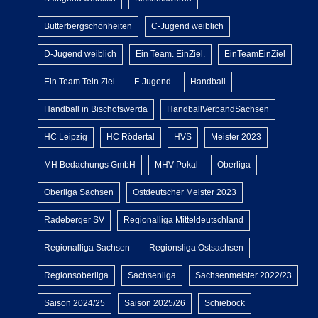
Butterbergschönheiten
C-Jugend weiblich
D-Jugend weiblich
Ein Team. EinZiel.
EinTeamEinZiel
Ein Team Tein Ziel
F-Jugend
Handball
Handball in Bischofswerda
HandballVerbandSachsen
HC Leipzig
HC Rödertal
HVS
Meister 2023
MH Bedachungs GmbH
MHV-Pokal
Oberliga
Oberliga Sachsen
Ostdeutscher Meister 2023
Radeberger SV
Regionalliga Mitteldeutschland
Regionalliga Sachsen
Regionsliga Ostsachsen
Regionsoberliga
Sachsenliga
Sachsenmeister 2022/23
Saison 2024/25
Saison 2025/26
Schiebock