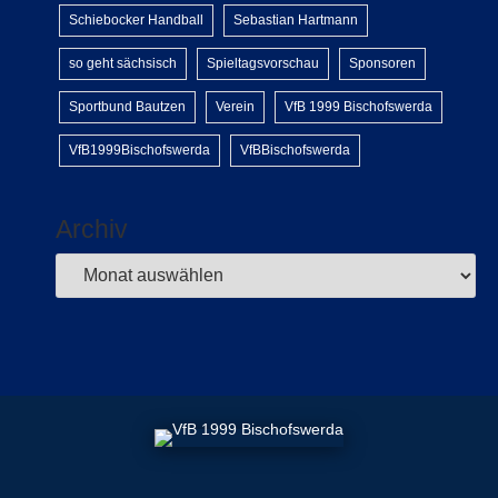
Schiebocker Handball
Sebastian Hartmann
so geht sächsisch
Spieltagsvorschau
Sponsoren
Sportbund Bautzen
Verein
VfB 1999 Bischofswerda
VfB1999Bischofswerda
VfBBischofswerda
Archiv