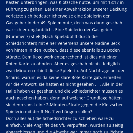
Kasten unterbringen, was Klotzsche nutze, um mit 18:17 in
Führung zu gehen. Bei einer Abwehraktion unserer Deckung
verletzte sich bedauerlicherweise eine Spielerin der
Gastgeber in der 49. Spielminute, doch was dann geschah
war schier unglaublich . Eine Spielerin der Gastgeber
(Nummer 7) stieß (Nach Spielabpfiff durch die
Schiedsrichter!) mit einer Vehemenz unsere Nadine Beck
von hinten in den Rücken, dass diese ebenfalls zu Boden
stürzte. Dem Regelwerk entsprechend ist dies mit einer
Roten Karte zu ahnden. Aber es geschah nichts, lediglich
zwei Minuten erhielt diese Spielerin. Auf Nachfrage bei den
Schiris, warum es da keine klare Rote Karte gab, erhielten
wir die Antwort, sie hätten es nicht gesehen . . . Alle in der
Halle haben es gesehen und die Schiedsrichter müssen es
auch gesehen haben, denn auf welcher Grundlage hätten
sie denn sonst eine 2-Minuten-Strafe gegen die Klotzscher
Spielerin mit der R-Nr. 7 verhängen sollen?
Doch alles auf die Schiedsrichter zu schieben wäre zu
einfach. Viele Angriffe des VfB verpufften, wurden zu zeitig
abgeschlossen und die Abwehr war immer noch zu löchrig.