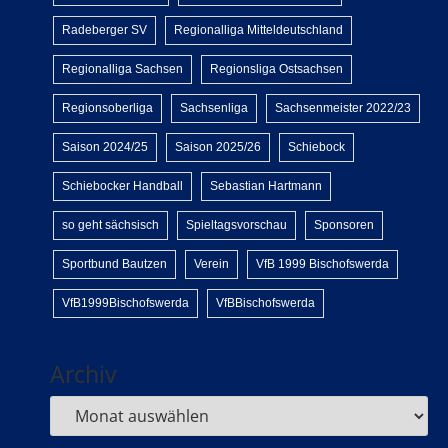
Radeberger SV
Regionalliga Mitteldeutschland
Regionalliga Sachsen
Regionsliga Ostsachsen
Regionsoberliga
Sachsenliga
Sachsenmeister 2022/23
Saison 2024/25
Saison 2025/26
Schiebock
Schiebocker Handball
Sebastian Hartmann
so geht sächsisch
Spieltagsvorschau
Sponsoren
Sportbund Bautzen
Verein
VfB 1999 Bischofswerda
VfB1999Bischofswerda
VfBBischofswerda
Archiv