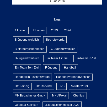
4. Juli 2026
Tags
1.Frauen
2.Frauen
2023
2024
B-Jugend weiblich
Bischofswerda
Butterbergschönheiten
C-Jugend weiblich
D-Jugend weiblich
Ein Team. EinZiel.
EinTeamEinZiel
Ein Team Tein Ziel
F-Jugend
Handball
Handball in Bischofswerda
HandballVerbandSachsen
HC Leipzig
HC Rödertal
HVS
Meister 2023
MH Bedachungs GmbH
MHV-Pokal
Oberliga
Oberliga Sachsen
Ostdeutscher Meister 2023