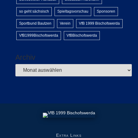
so geht sächsisch
Spieltagsvorschau
Sponsoren
Sportbund Bautzen
Verein
VfB 1999 Bischofswerda
VfB1999Bischofswerda
VfBBischofswerda
Archiv
Extra Links