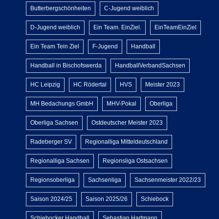
Butterbergschönheiten
C-Jugend weiblich
D-Jugend weiblich
Ein Team. EinZiel.
EinTeamEinZiel
Ein Team Tein Ziel
F-Jugend
Handball
Handball in Bischofswerda
HandballVerbandSachsen
HC Leipzig
HC Rödertal
HVS
Meister 2023
MH Bedachungs GmbH
MHV-Pokal
Oberliga
Oberliga Sachsen
Ostdeutscher Meister 2023
Radeberger SV
Regionalliga Mitteldeutschland
Regionalliga Sachsen
Regionsliga Ostsachsen
Regionsoberliga
Sachsenliga
Sachsenmeister 2022/23
Saison 2024/25
Saison 2025/26
Schiebock
Schiebocker Handball
Sebastian Hartmann