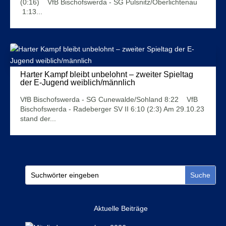
(0:16) VfB Bischofswerda - SG Pulsnitz/Oberlichtenau
1:13...
Mehr Infos
Harter Kampf bleibt unbelohnt – zweiter Spieltag
der E-Jugend weiblich/männlich
1. November 2023
VfB Bischofswerda - SG Cunewalde/Sohland 8:22 VfB
Bischofswerda - Radeberger SV II 6:10 (2:3) Am 29.10.23
stand der...
Mehr Infos
Aktuelle Beiträge