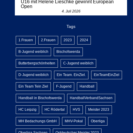
U16 mit Helene Lieschke gewinnt European
Open
4. Juli 2026
Tags
1.Frauen
2.Frauen
2023
2024
B-Jugend weiblich
Bischofswerda
Butterbergschönheiten
C-Jugend weiblich
D-Jugend weiblich
Ein Team. EinZiel.
EinTeamEinZiel
Ein Team Tein Ziel
F-Jugend
Handball
Handball in Bischofswerda
HandballVerbandSachsen
HC Leipzig
HC Rödertal
HVS
Meister 2023
MH Bedachungs GmbH
MHV-Pokal
Oberliga
Oberliga Sachsen
Ostdeutscher Meister 2023