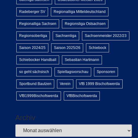
Radeberger SV
Regionalliga Mitteldeutschland
Regionalliga Sachsen
Regionsliga Ostsachsen
Regionsoberliga
Sachsenliga
Sachsenmeister 2022/23
Saison 2024/25
Saison 2025/26
Schiebock
Schiebocker Handball
Sebastian Hartmann
so geht sächsisch
Spieltagsvorschau
Sponsoren
Sportbund Bautzen
Verein
VfB 1999 Bischofswerda
VfB1999Bischofswerda
VfBBischofswerda
Archiv