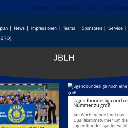
Sponsoren
Downloads
Links
Mitglied wer
plan
News
Impressionen
Teams
Sponsoren
Service
MBRO)
JBLH
Jugendbundesliga noch e
Nummer zu groß
21. Mai 2025
Am Wochenende fand das
Qualifikationsturnier um die
Jugendbundesliga der weibl