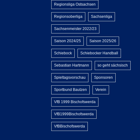
Regionsliga Ostsachsen
Regionsoberliga
Sachsenliga
Sachsenmeister 2022/23
Saison 2024/25
Saison 2025/26
Schiebock
Schiebocker Handball
Sebastian Hartmann
so geht sächsisch
Spieltagsvorschau
Sponsoren
Sportbund Bautzen
Verein
VfB 1999 Bischofswerda
VfB1999Bischofswerda
VfBBischofswerda