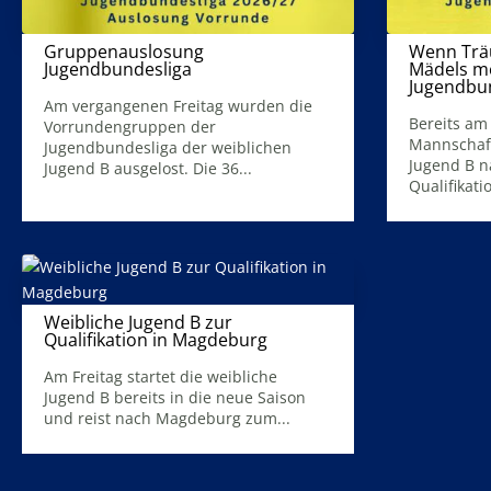
Gruppenauslosung
Wenn Trä
Jugendbundesliga
Mädels me
Jugendbu
23. Juni 2026
Am vergangenen Freitag wurden die
Bereits am 
Vorrundengruppen der
Mannschaft
Jugendbundesliga der weiblichen
Jugend B n
Jugend B ausgelost. Die 36...
Qualifikatio
Mehr Infos
Mehr Infos
Weibliche Jugend B zur
Qualifikation in Magdeburg
15. Mai 2025
Am Freitag startet die weibliche
Jugend B bereits in die neue Saison
und reist nach Magdeburg zum...
Mehr Infos