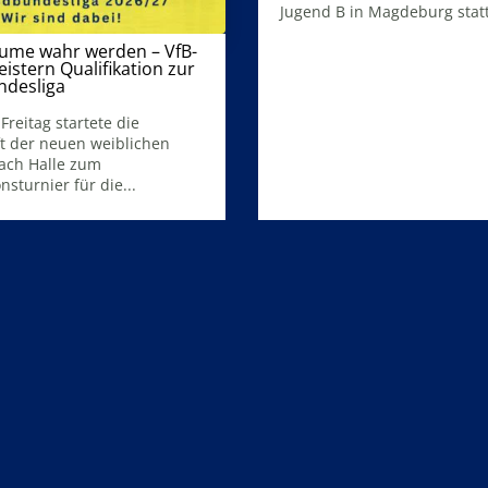
Jugend B in Magdeburg statt.
Mehr Infos
ume wahr werden – VfB-
istern Qualifikation zur
ndesliga
19. Mai 2026
Freitag startete die
 der neuen weiblichen
ach Halle zum
nsturnier für die...