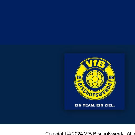
Copyright © 2024
VfB Bischofswerda
. All