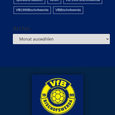
Sportbund Bautzen
Verein
VfB 1999 Bischofswerda
VfB1999Bischofswerda
VfBBischofswerda
Archiv