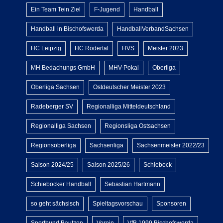
Ein Team Tein Ziel
F-Jugend
Handball
Handball in Bischofswerda
HandballVerbandSachsen
HC Leipzig
HC Rödertal
HVS
Meister 2023
MH Bedachungs GmbH
MHV-Pokal
Oberliga
Oberliga Sachsen
Ostdeutscher Meister 2023
Radeberger SV
Regionalliga Mitteldeutschland
Regionalliga Sachsen
Regionsliga Ostsachsen
Regionsoberliga
Sachsenliga
Sachsenmeister 2022/23
Saison 2024/25
Saison 2025/26
Schiebock
Schiebocker Handball
Sebastian Hartmann
so geht sächsisch
Spieltagsvorschau
Sponsoren