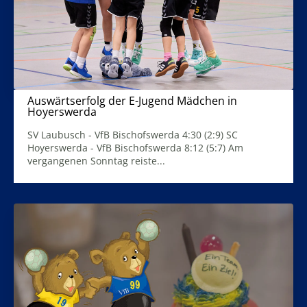
Auswärtserfolg der E-Jugend Mädchen in
Hoyerswerda
25. November 2024
SV Laubusch - VfB Bischofswerda 4:30 (2:9) SC
Hoyerswerda - VfB Bischofswerda 8:12 (5:7) Am
vergangenen Sonntag reiste...
Mehr Infos