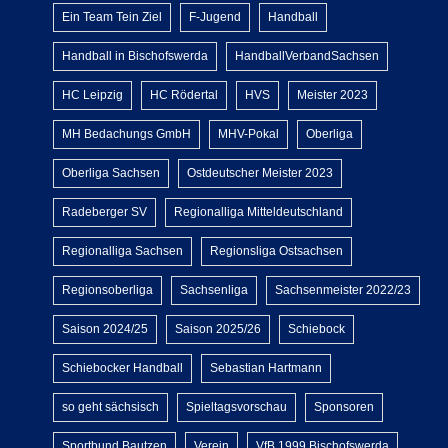
Ein Team Tein Ziel
F-Jugend
Handball
Handball in Bischofswerda
HandballVerbandSachsen
HC Leipzig
HC Rödertal
HVS
Meister 2023
MH Bedachungs GmbH
MHV-Pokal
Oberliga
Oberliga Sachsen
Ostdeutscher Meister 2023
Radeberger SV
Regionalliga Mitteldeutschland
Regionalliga Sachsen
Regionsliga Ostsachsen
Regionsoberliga
Sachsenliga
Sachsenmeister 2022/23
Saison 2024/25
Saison 2025/26
Schiebock
Schiebocker Handball
Sebastian Hartmann
so geht sächsisch
Spieltagsvorschau
Sponsoren
Sportbund Bautzen
Verein
VfB 1999 Bischofswerda