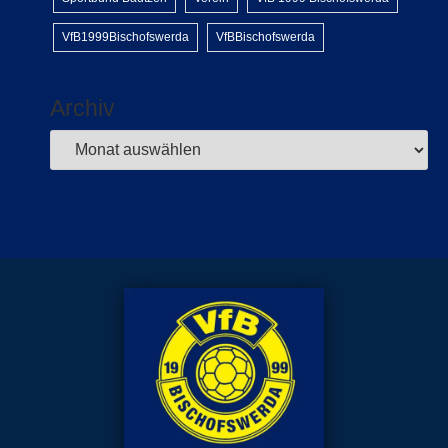
VfB1999Bischofswerda
VfBBischofswerda
Archiv