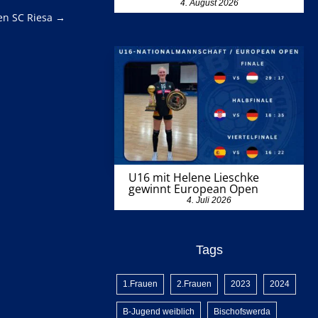
4. August 2026
en SC Riesa
→
U16 mit Helene Lieschke
gewinnt European Open
4. Juli 2026
Tags
1.Frauen
2.Frauen
2023
2024
B-Jugend weiblich
Bischofswerda