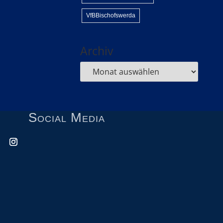
VfBBischofswerda
Archiv
Social Media