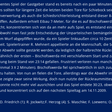
entes Spiel der Gastgeber stand es bereits nach ein paar Minuten
s sollten für längere Zeit die letzten beiden Tore für Schiebock se
nverwertung als auch die Schiedsrichterleistung entstand dieser 8
ffen. Außerdem erhielt Eibau 7-Meter, für die es auf Bischofswerd
ht, konzentrierten sich von da an mehr aufs Spiel, es entstand ein
, obwohl man fast jede Entscheidung der Unparteiischen bemängel
m Wurf abgepfiffen wurde, da ein Spieler linksaußen circa 10 Zent
it. Spielertrainer R. Mehnert appellierte an die Mannschaft, die S
 Abwehr sollte gestärkt werden, da lediglich der halbrechte Rück
 ähnlich der ersten – Bischofswerda mit verschlafenem Start und 
dung beim Stand von 23:14 gefallen. Frustriert verloren nun manc
 einmal 3 X 2 Minuten). Bischofswerda fiel sprichwörtlich in sich 
zu halten. Von nun an fielen die Tore, allerdings war die Abwehr 
ite zeigte zwar seine Wirkung, doch nun nutzte der Rückraummittes
nnte nicht mehr viel ausrichten und das Spiel endete 30:23, obwo
nd konzentriert sich auf den nächsten Spieltag am 14.11.2009.
 D. Friedrich (1); R. Jockwitz;F. Herzog (4); S. Maschke; F. Loewens; 