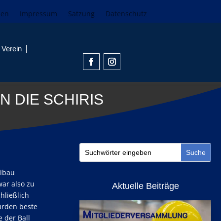
den
Impressum
Satzung
Datenschutz
Verein
 DIE SCHIRIS
Eibau
war also zu
Aktuelle Beiträge
hließlich
urden beste
 der Ball