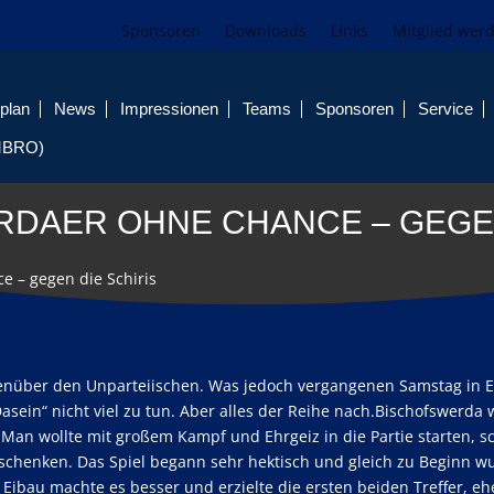
Sponsoren
Downloads
Links
Mitglied wer
plan
News
Impressionen
Teams
Sponsoren
Service
MBRO)
DAER OHNE CHANCE – GEGEN
e – gegen die Schiris
egenüber den Unparteiischen. Was jedoch vergangenen Samstag in 
Dasein“ nicht viel zu tun. Aber alles der Reihe nach.Bischofswerda 
an wollte mit großem Kampf und Ehrgeiz in die Partie starten, sc
erschenken. Das Spiel begann sehr hektisch und gleich zu Beginn w
ibau machte es besser und erzielte die ersten beiden Treffer, ehe