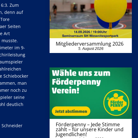
 6:3. Zum
in, denn auf
-Tore
aer Seiten
e Art
n musste.
Mitgliederversammlung 2026
imeter im 9-
5. August 2026
chirileistung
raumspieler
zahlreichen
he Schiebocker
zusammen, man
immer noch zu
pieler seine
hl deutlich
Förderpenny – Jede Stimme
O. Schneider
zählt – für unsere Kinder und
Jugendlichen!