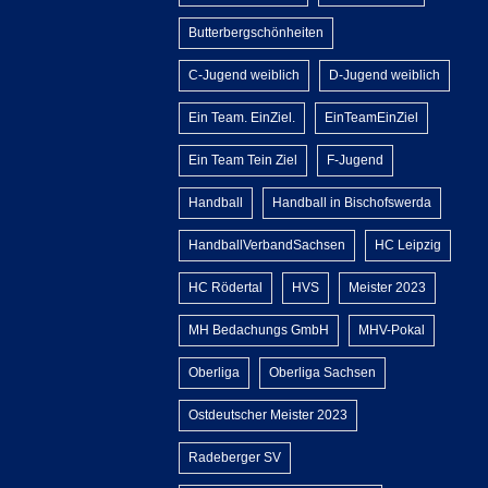
Butterbergschönheiten
C-Jugend weiblich
D-Jugend weiblich
Ein Team. EinZiel.
EinTeamEinZiel
Ein Team Tein Ziel
F-Jugend
Handball
Handball in Bischofswerda
HandballVerbandSachsen
HC Leipzig
HC Rödertal
HVS
Meister 2023
MH Bedachungs GmbH
MHV-Pokal
Oberliga
Oberliga Sachsen
Ostdeutscher Meister 2023
Radeberger SV