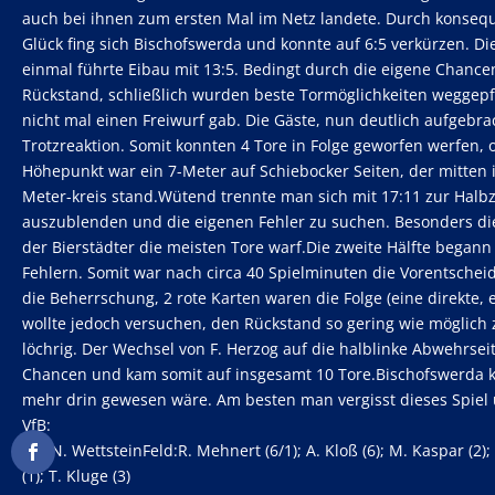
auch bei ihnen zum ersten Mal im Netz landete. Durch konsequ
Glück fing sich Bischofswerda und konnte auf 6:5 verkürzen. Die
einmal führte Eibau mit 13:5. Bedingt durch die eigene Chance
Rückstand, schließlich wurden beste Tormöglichkeiten weggepfi
nicht mal einen Freiwurf gab. Die Gäste, nun deutlich aufgebrac
Trotzreaktion. Somit konnten 4 Tore in Folge geworfen werfen
Höhepunkt war ein 7-Meter auf Schiebocker Seiten, der mitten i
Meter-kreis stand.Wütend trennte man sich mit 17:11 zur Halbze
auszublenden und die eigenen Fehler zu suchen. Besonders die
der Bierstädter die meisten Tore warf.Die zweite Hälfte begann
Fehlern. Somit war nach circa 40 Spielminuten die Vorentschei
die Beherrschung, 2 rote Karten waren die Folge (eine direkte,
wollte jedoch versuchen, den Rückstand so gering wie möglich 
löchrig. Der Wechsel von F. Herzog auf die halblinke Abwehrse
Chancen und kam somit auf insgesamt 10 Tore.Bischofswerda ko
mehr drin gewesen wäre. Am besten man vergisst dieses Spiel u
VfB:
Tor:N. WettsteinFeld:R. Mehnert (6/1); A. Kloß (6); M. Kaspar (2);
(1); T. Kluge (3)