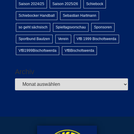
Saison 2024/25
Saison 2025/26
Schiebock
Schiebocker Handball
Sebastian Hartmann
so geht sächsisch
Spieltagsvorschau
Sponsoren
Sportbund Bautzen
Verein
VfB 1999 Bischofswerda
VfB1999Bischofswerda
VfBBischofswerda
Archiv