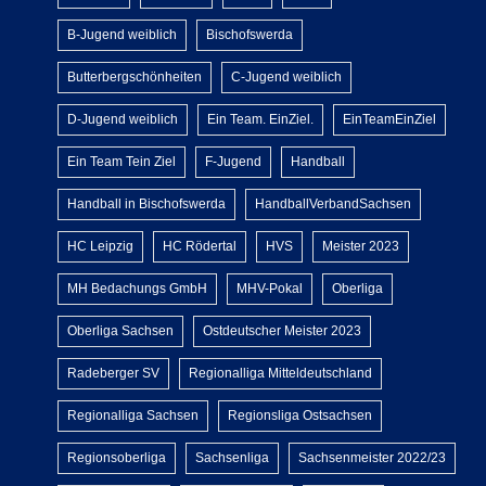
B-Jugend weiblich
Bischofswerda
Butterbergschönheiten
C-Jugend weiblich
D-Jugend weiblich
Ein Team. EinZiel.
EinTeamEinZiel
Ein Team Tein Ziel
F-Jugend
Handball
Handball in Bischofswerda
HandballVerbandSachsen
HC Leipzig
HC Rödertal
HVS
Meister 2023
MH Bedachungs GmbH
MHV-Pokal
Oberliga
Oberliga Sachsen
Ostdeutscher Meister 2023
Radeberger SV
Regionalliga Mitteldeutschland
Regionalliga Sachsen
Regionsliga Ostsachsen
Regionsoberliga
Sachsenliga
Sachsenmeister 2022/23