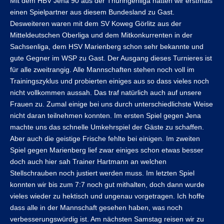
Mit dem HBV Jena 90 aus der Thüringenliga hatten wir erstmals
einen Spielpartner aus diesem Bundesland zu Gast.
Desweiteren waren mit dem SV Koweg Görlitz aus der
Mitteldeutschen Oberliga und dem Mitkonkurrenten in der
Sachsenliga, dem HSV Marienberg schon sehr bekannte und
gute Gegner im WSP zu Gast. Der Ausgang dieses Turnieres ist
für alle zweitrangig. Alle Mannschaften stehen noch voll im
Trainingszyklus und probierten einiges aus so dass vieles noch
nicht vollkommen aussah. Das traf natürlich auch auf unsere
Frauen zu. Zumal einige bei uns durch unterschiedlichste Weise
nicht daran teilnehmen konnten. Im ersten Spiel gegen Jena
machte uns das schnelle Umkehrspiel der Gäste zu schaffen.
Aber auch die geistige Frische fehlte bei einigen. Im zweiten
Spiel gegen Marienberg lief zwar einiges schon etwas besser
doch auch hier sah Trainer Hartmann an welchen
Stellschrauben noch justiert werden muss. Im letzten Spiel
konnten wir bis zum 7:7 noch gut mithalten, doch dann wurde
vieles wieder zu hektisch und ungenau vorgetragen. Ich hoffe
dass alle in der Mannschaft gesehen haben, was noch
verbesserungswürdig ist. Am nächsten Samstag reisen wir zu