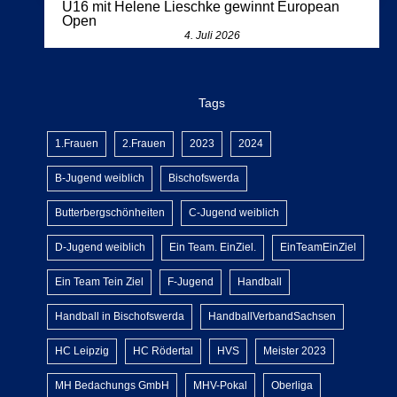
U16 mit Helene Lieschke gewinnt European
Open
4. Juli 2026
Tags
1.Frauen
2.Frauen
2023
2024
B-Jugend weiblich
Bischofswerda
Butterbergschönheiten
C-Jugend weiblich
D-Jugend weiblich
Ein Team. EinZiel.
EinTeamEinZiel
Ein Team Tein Ziel
F-Jugend
Handball
Handball in Bischofswerda
HandballVerbandSachsen
HC Leipzig
HC Rödertal
HVS
Meister 2023
MH Bedachungs GmbH
MHV-Pokal
Oberliga