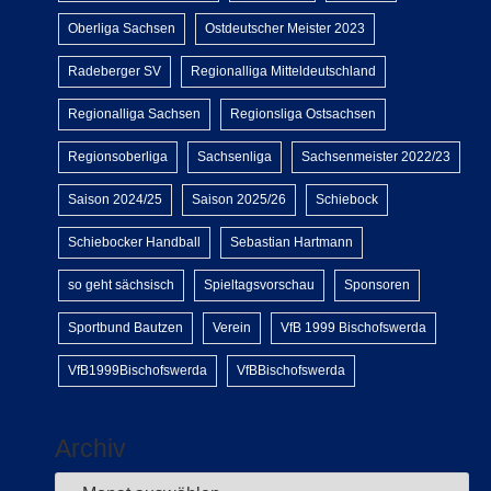
Oberliga Sachsen
Ostdeutscher Meister 2023
Radeberger SV
Regionalliga Mitteldeutschland
Regionalliga Sachsen
Regionsliga Ostsachsen
Regionsoberliga
Sachsenliga
Sachsenmeister 2022/23
Saison 2024/25
Saison 2025/26
Schiebock
Schiebocker Handball
Sebastian Hartmann
so geht sächsisch
Spieltagsvorschau
Sponsoren
Sportbund Bautzen
Verein
VfB 1999 Bischofswerda
VfB1999Bischofswerda
VfBBischofswerda
Archiv