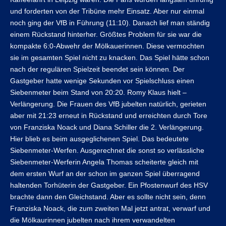
und forderten von der Tribüne mehr Einsatz. Aber nur einmal
noch ging der VfB in Führung (11:10). Danach lief man ständig
einem Rückstand hinterher. Größtes Problem für sie war die
kompakte 6:0-Abwehr der Mölkauerinnen. Diese vermochten
sie im gesamten Spiel nicht zu knacken. Das Spiel hätte schon
nach der regulären Spielzeit beendet sein können. Der
Gastgeber hatte wenige Sekunden vor Spielschluss einen
Siebenmeter beim Stand von 20:20. Romy Klaus hielt –
Verlängerung. Die Frauen des VfB jubelten natürlich, gerieten
aber mit 21:23 erneut in Rückstand und erreichten durch Tore
von Franziska Noack und Diana Schiller die 2. Verlängerung.
Hier blieb es beim ausgeglichenen Spiel. Das bedeutete
Siebenmeter-Werfen. Ausgerechnet die sonst so verlässliche
Siebenmeter-Werferin Angela Thomas scheiterte gleich mit
dem ersten Wurf an der schon im ganzen Spiel überragend
haltenden Torhüterin der Gastgeber. Ein Pfostenwurf des HSV
brachte dann den Gleichstand. Aber es sollte nicht sein, denn
Franziska Noack, die zum zweiten Mal jetzt antrat, verwarf und
die Mölkaurinnen jubelten nach ihrem verwandelten