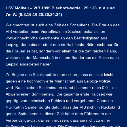
HSV Mölkau – VfB 1999 Bischofswerda 29 : 28 n.V. und
7m-W. (9:8,16:16,20:20,24:24)
Weihnachten ist auch eine Zeit des Schenkens. Die Frauen des
VfB verteilten beim Viertelfinale im Sachsenpokal schon
vorweihnachtliche Geschenke an den Bezirksligisten aus
Leipzig, denn dieser steht nun im Halbfinale. Bitter nicht nur für
die Frauen selbst, sondern vor allem für die zahlreichen Fans,
welche mit der Mannschaft in einem Sonderbus die Reise nach
Leipzig angetreten haben.
Zu Beginn des Spiels spürte man schon, dass es nicht leicht
gegen eine hochmotivierte Mannschaft aus Leipzig-Mölkau
wird. Nach sieben Spielminuten stand es immer noch 0:0 – die
Abwehrreihen dominierten. Die gesamte erste Halbzeit war
geprägt von technischen Fehlern und vergebenen Chancen.
Nur Katrin Sander sorgte dafür, dass der VfB nicht in Rückstand
geriet. Spätestens zu dieser Zeit hätte dem Führenden der
Verbandsliga-Ost klar sein müssen, dass sie nicht zu einer
Kaffeefahrt in Leipzig waren. Die Fans wurden langsam unruhig