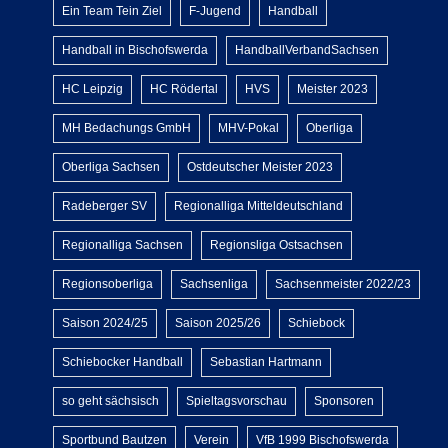
Ein Team Tein Ziel
F-Jugend
Handball
Handball in Bischofswerda
HandballVerbandSachsen
HC Leipzig
HC Rödertal
HVS
Meister 2023
MH Bedachungs GmbH
MHV-Pokal
Oberliga
Oberliga Sachsen
Ostdeutscher Meister 2023
Radeberger SV
Regionalliga Mitteldeutschland
Regionalliga Sachsen
Regionsliga Ostsachsen
Regionsoberliga
Sachsenliga
Sachsenmeister 2022/23
Saison 2024/25
Saison 2025/26
Schiebock
Schiebocker Handball
Sebastian Hartmann
so geht sächsisch
Spieltagsvorschau
Sponsoren
Sportbund Bautzen
Verein
VfB 1999 Bischofswerda