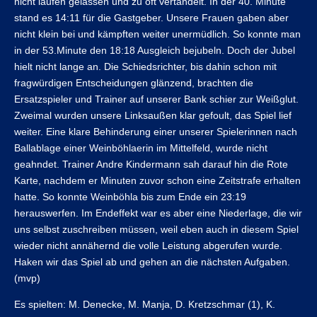
nicht laufen gelassen und zu oft vertändelt. In der 40. Minute
stand es 14:11 für die Gastgeber. Unsere Frauen gaben aber
nicht klein bei und kämpften weiter unermüdlich. So konnte man
in der 53.Minute den 18:18 Ausgleich bejubeln. Doch der Jubel
hielt nicht lange an. Die Schiedsrichter, bis dahin schon mit
fragwürdigen Entscheidungen glänzend, brachten die
Ersatzspieler und Trainer auf unserer Bank schier zur Weißglut.
Zweimal wurden unsere Linksaußen klar gefoult, das Spiel lief
weiter. Eine klare Behinderung einer unserer Spielerinnen nach
Ballablage einer Weinböhlaerin im Mittelfeld, wurde nicht
geahndet. Trainer Andre Kindermann sah darauf hin die Rote
Karte, nachdem er Minuten zuvor schon eine Zeitstrafe erhalten
hatte. So konnte Weinböhla bis zum Ende ein 23:19
herauswerfen. Im Endeffekt war es aber eine Niederlage, die wir
uns selbst zuschreiben müssen, weil eben auch in diesem Spiel
wieder nicht annähernd die volle Leistung abgerufen wurde.
Haken wir das Spiel ab und gehen an die nächsten Aufgaben.
(mvp)
Es spielten: M. Denecke, M. Manja, D. Kretzschmar (1), K.