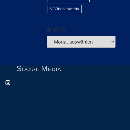
VfBBischofswerda
Archiv
Social Media