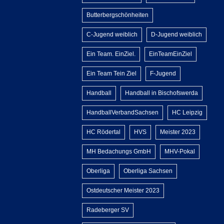
Butterbergschönheiten
C-Jugend weiblich
D-Jugend weiblich
Ein Team. EinZiel.
EinTeamEinZiel
Ein Team Tein Ziel
F-Jugend
Handball
Handball in Bischofswerda
HandballVerbandSachsen
HC Leipzig
HC Rödertal
HVS
Meister 2023
MH Bedachungs GmbH
MHV-Pokal
Oberliga
Oberliga Sachsen
Ostdeutscher Meister 2023
Radeberger SV