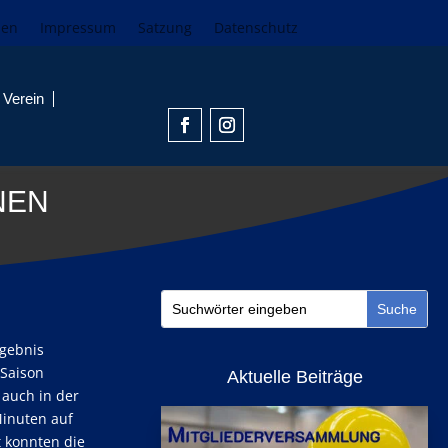
den
Impressum
Satzung
Datenschutz
Verein
NEN
rgebnis
 Saison
Aktuelle Beiträge
 auch in der
Minuten auf
t konnten die