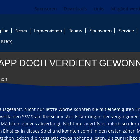
Sponsoren
Downloads
Links
Mitglied wer
plan
News
Impressionen
Teams
Sponsoren
Service
MBRO)
APP DOCH VERDIENT GEWON
nnen
 ausgezahlt. Nicht nur letzte Woche konnten sie mit einem guten E
werda den SSV Stahl Rietschen. Aus Erfahrungen der vergangenen
 Mädchen einiges abverlangt. Nicht nur angriffstechnisch sondern
Einstieg in dieses Spiel und konnten somit in den ersten zähen 
tschen jedoch die Messlatte etwas höher zu legen. Bis zur Halbzei