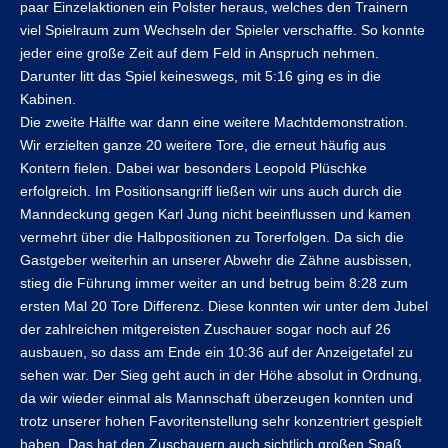
paar Einzelaktionen ein Polster heraus, welches den Trainern
viel Spielraum zum Wechseln der Spieler verschaffte. So konnte
jeder eine große Zeit auf dem Feld in Anspruch nehmen.
Darunter litt das Spiel keineswegs, mit 5:16 ging es in die
Kabinen.
Die zweite Hälfte war dann eine weitere Machtdemonstration.
Wir erzielten ganze 20 weitere Tore, die erneut häufig aus
Kontern fielen. Dabei war besonders Leopold Plüschke
erfolgreich. Im Positionsangriff ließen wir uns auch durch die
Manndeckung gegen Karl Jung nicht beeinflussen und kamen
vermehrt über die Halbpositionen zu Torerfolgen. Da sich die
Gastgeber weiterhin an unserer Abwehr die Zähne ausbissen,
stieg die Führung immer weiter an und betrug beim 8:28 zum
ersten Mal 20 Tore Differenz. Diese konnten wir unter dem Jubel
der zahlreichen mitgereisten Zuschauer sogar noch auf 26
ausbauen, so dass am Ende ein 10:36 auf der Anzeigetafel zu
sehen war. Der Sieg geht auch in der Höhe absolut in Ordnung,
da wir wieder einmal als Mannschaft überzeugen konnten und
trotz unserer hohen Favoritenstellung sehr konzentriert gespielt
haben. Das hat den Zuschauern auch sichtlich großen Spaß