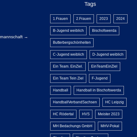
Tags
1.Frauen
2.Frauen
2023
2024
B-Jugend weiblich
Bischofswerda
nmannschaft
→
Butterbergschönheiten
C-Jugend weiblich
D-Jugend weiblich
Ein Team. EinZiel.
EinTeamEinZiel
Ein Team Tein Ziel
F-Jugend
Handball
Handball in Bischofswerda
HandballVerbandSachsen
HC Leipzig
HC Rödertal
HVS
Meister 2023
MH Bedachungs GmbH
MHV-Pokal