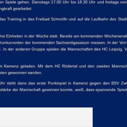
sten Spiele gehen. Dienstags 17.00 Uhr bis 18.30 Uhr und freitags vo
gkraft gearbeitet.
as Training in das Freibad Schmölln und auf die Laufbahn des Stadio
 drei Einheiten in der Woche statt. Bereits am kommenden Wochenende
n Konkurrenten der kommenden Sachsenligasaison messen. In der Vorru
C. In der anderen Gruppe spielen die Mannschaften des HC Leipzig, 
 in Kamenz geladen. Mit dem HC Rödertal und den zweiten Mannsch
gisten gewonnen werden.
Uhr steht dann das erste Punktspiel in Kamenz gegen den BSV Zw
stärke der Mannschaft gewinnen konnte, weiß, dass spannende Spiele
7