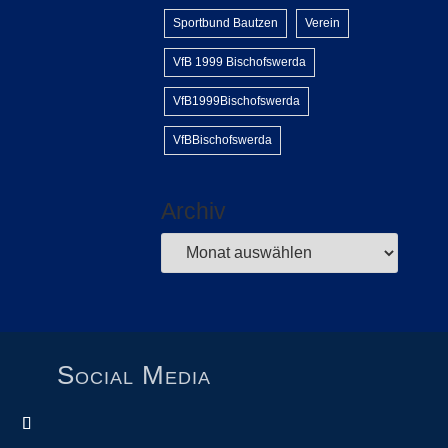
Sportbund Bautzen
Verein
VfB 1999 Bischofswerda
VfB1999Bischofswerda
VfBBischofswerda
Archiv
Social Media