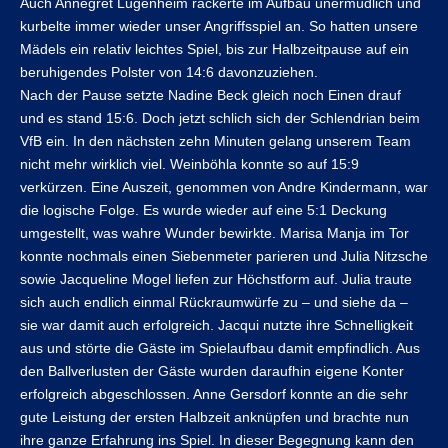
Auch Annegret Lugenheim rackerte im Aufbau unermüdlich und
kurbelte immer wieder unser Angriffsspiel an. So hatten unsere
Mädels ein relativ leichtes Spiel, bis zur Halbzeitpause auf ein
beruhigendes Polster von 14:6 davonzuziehen.
Nach der Pause setzte Nadine Beck gleich noch Einen drauf
und es stand 15:6. Doch jetzt schlich sich der Schlendrian beim
VfB ein. In den nächsten zehn Minuten gelang unserem Team
nicht mehr wirklich viel. Weinböhla konnte so auf 15:9
verkürzen. Eine Auszeit, genommen von Andre Kindermann, war
die logische Folge. Es wurde wieder auf eine 5:1 Deckung
umgestellt, was wahre Wunder bewirkte. Marisa Manja im Tor
konnte nochmals einen Siebenmeter parieren und Julia Nitzsche
sowie Jacqueline Mogel liefen zur Höchstform auf. Julia traute
sich auch endlich einmal Rückraumwürfe zu – und siehe da –
sie war damit auch erfolgreich. Jacqui nutzte ihre Schnelligkeit
aus und störte die Gäste im Spielaufbau damit empfindlich. Aus
den Ballverlusten der Gäste wurden daraufhin eigene Konter
erfolgreich abgeschlossen. Anne Gersdorf konnte an die sehr
gute Leistung der ersten Halbzeit anknüpfen und brachte nun
ihre ganze Erfahrung ins Spiel. In dieser Begegnung kann den