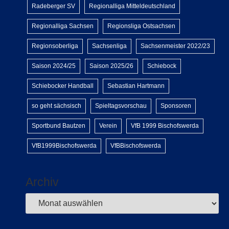
Radeberger SV
Regionalliga Mitteldeutschland
Regionalliga Sachsen
Regionsliga Ostsachsen
Regionsoberliga
Sachsenliga
Sachsenmeister 2022/23
Saison 2024/25
Saison 2025/26
Schiebock
Schiebocker Handball
Sebastian Hartmann
so geht sächsisch
Spieltagsvorschau
Sponsoren
Sportbund Bautzen
Verein
VfB 1999 Bischofswerda
VfB1999Bischofswerda
VfBBischofswerda
Archiv