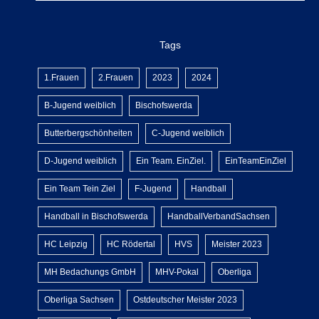
Tags
1.Frauen
2.Frauen
2023
2024
B-Jugend weiblich
Bischofswerda
Butterbergschönheiten
C-Jugend weiblich
D-Jugend weiblich
Ein Team. EinZiel.
EinTeamEinZiel
Ein Team Tein Ziel
F-Jugend
Handball
Handball in Bischofswerda
HandballVerbandSachsen
HC Leipzig
HC Rödertal
HVS
Meister 2023
MH Bedachungs GmbH
MHV-Pokal
Oberliga
Oberliga Sachsen
Ostdeutscher Meister 2023