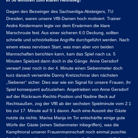
In 50 Minuten zum klaren Heimsieg!
Gegen den Bezwinger des Sachsenliga-Absteigers, TU
Dresden, waren unsere VfB-Damen hoch motiviert. Trainer
Andre Kindermann legte vor dem Erwärmen die klare
Marschroute fest. Aus einer sicheren 6:0 Deckung, sollten
schnelle und schnörkellose Angriffe durchgeführt werden. Nach
einem etwas nervösen Start, was man aber von beiden
Mannschaften berichten kann, kam das Spiel nach ca. 5
Minuten Spielzeit dann doch in die Gänge. Anne Gersdorf
verwarf zwar noch in der 4. Minute einen Siebenmeter doch
kurz danach versenkte Danny Kretzschmar den nächsten
„Siebener“ sicher. Dies war wie ein Signal für unsere Frauen, ihr
Spiel konsequent aufzuziehen. Angetrieben von Anne Gersdorf
auf der Rückraum-Rechts-Position und Nadine Beck auf
Rechtsaußen, zog der VfB ab der sechsten Spielminute vom 2:1
bis zur 17. Minute auf 9:1 davon. Auch eine Auszeit der Gäste
nutzte da nichts. Marisa Manja im Tor entschärfte einige gute
Würfe der Gäste (einen Siebenmeter inbegriffen), was die
Kampfmoral unserer Frauenmannschaft noch einmal puschte.