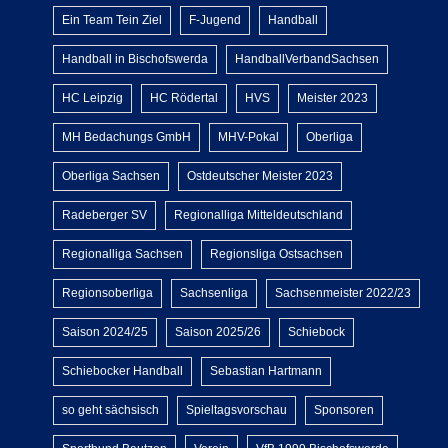
Ein Team Tein Ziel
F-Jugend
Handball
Handball in Bischofswerda
HandballVerbandSachsen
HC Leipzig
HC Rödertal
HVS
Meister 2023
MH Bedachungs GmbH
MHV-Pokal
Oberliga
Oberliga Sachsen
Ostdeutscher Meister 2023
Radeberger SV
Regionalliga Mitteldeutschland
Regionalliga Sachsen
Regionsliga Ostsachsen
Regionsoberliga
Sachsenliga
Sachsenmeister 2022/23
Saison 2024/25
Saison 2025/26
Schiebock
Schiebocker Handball
Sebastian Hartmann
so geht sächsisch
Spieltagsvorschau
Sponsoren