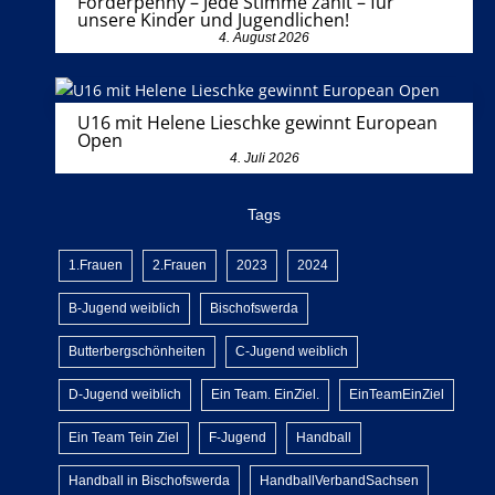
Förderpenny – Jede Stimme zählt – für
unsere Kinder und Jugendlichen!
4. August 2026
U16 mit Helene Lieschke gewinnt European
Open
4. Juli 2026
Tags
1.Frauen
2.Frauen
2023
2024
B-Jugend weiblich
Bischofswerda
Butterbergschönheiten
C-Jugend weiblich
D-Jugend weiblich
Ein Team. EinZiel.
EinTeamEinZiel
Ein Team Tein Ziel
F-Jugend
Handball
Handball in Bischofswerda
HandballVerbandSachsen