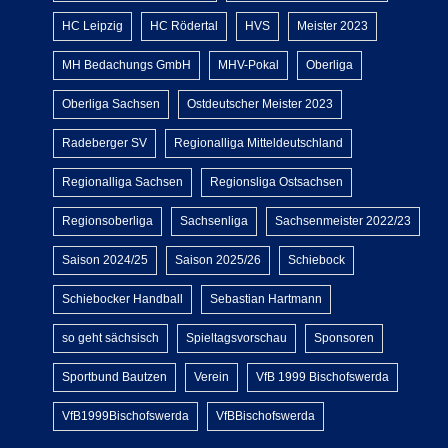
HC Leipzig
HC Rödertal
HVS
Meister 2023
MH Bedachungs GmbH
MHV-Pokal
Oberliga
Oberliga Sachsen
Ostdeutscher Meister 2023
Radeberger SV
Regionalliga Mitteldeutschland
Regionalliga Sachsen
Regionsliga Ostsachsen
Regionsoberliga
Sachsenliga
Sachsenmeister 2022/23
Saison 2024/25
Saison 2025/26
Schiebock
Schiebocker Handball
Sebastian Hartmann
so geht sächsisch
Spieltagsvorschau
Sponsoren
Sportbund Bautzen
Verein
VfB 1999 Bischofswerda
VfB1999Bischofswerda
VfBBischofswerda