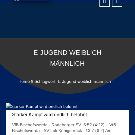
E-JUGEND WEIBLICH
MÄNNLICH
Home
Schlagwort: E-Jugend weiblich männlich
9
Starker Kampf wird endlich belohnt
22. Januar 2024
VfB Bischofswerda - Radeberger SV 6:52 (4:22) VfB
Bischofswerda - SV Lok Königsbrück 13:7 (6:2) Am