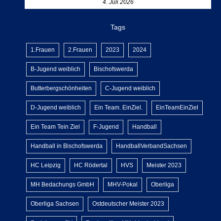
4. Juli 2026
Tags
1.Frauen
2.Frauen
2023
2024
B-Jugend weiblich
Bischofswerda
Butterbergschönheiten
C-Jugend weiblich
D-Jugend weiblich
Ein Team. EinZiel.
EinTeamEinZiel
Ein Team Tein Ziel
F-Jugend
Handball
Handball in Bischofswerda
HandballVerbandSachsen
HC Leipzig
HC Rödertal
HVS
Meister 2023
MH Bedachungs GmbH
MHV-Pokal
Oberliga
Oberliga Sachsen
Ostdeutscher Meister 2023